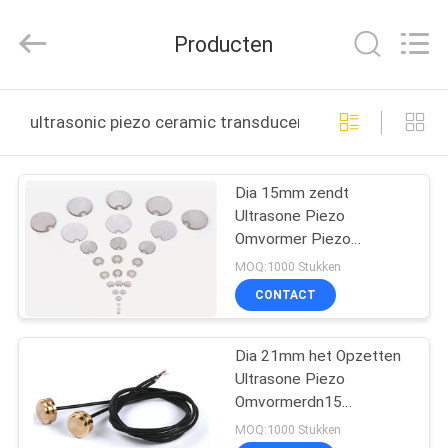
Shanghai
Runpaiq
Technology
Producten
Co.,
Ltd..
All
Rights
HUIS
Reserved.
ultrasonic piezo ceramic transducer online fabricage
PRODUCTEN
Dia 15mm zendt
Ultrasone Piezo
ONGEVEER
Omvormer Piezo
ONS
Ceramische Omvormer
MOQ:1000 Stukken
IP68 uit
CONTACT
FABRIEKSREIS
Dia 21mm het Opzetten
Ultrasone Piezo
KWALITEITSCONTROLE
Omvormerdn15
Ceramische
MOQ:1000 Stukken