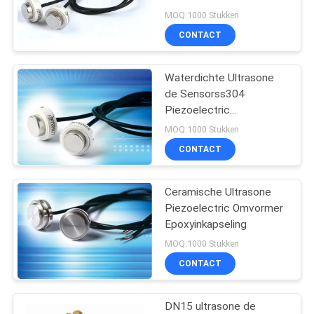
Omvormer van de
MOQ:1000 Stukken
schilddraad
CONTACT
Waterdichte Ultrasone
de Sensorss304
Piezoelectric
Ceramische Sensor van
MOQ:1000 Stukken
de schilddraad
CONTACT
Ceramische Ultrasone
Piezoelectric Omvormer
Epoxyinkapseling
MOQ:1000 Stukken
CONTACT
DN15 ultrasone de