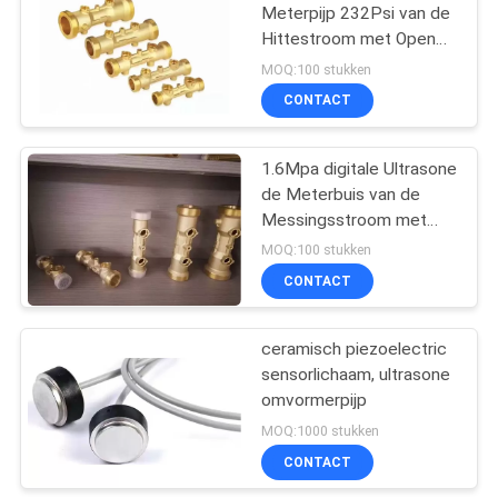
Meterpijp 232Psi van de
Hittestroom met Open
Dichte Klep
MOQ:100 stukken
CONTACT
1.6Mpa digitale Ultrasone
de Meterbuis van de
Messingsstroom met
CNC Draaibanken
MOQ:100 stukken
CONTACT
ceramisch piezoelectric
sensorlichaam, ultrasone
omvormerpijp
MOQ:1000 stukken
CONTACT