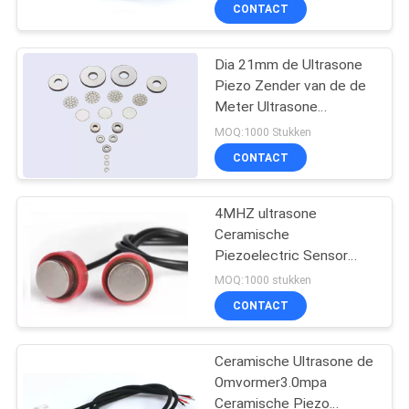
Piezoelectric Sensor
CONTACTEER
CONTACT
ONS
Dia 21mm de Ultrasone
Piezo Zender van de de
NIEUWS
Meter Ultrasone
Omvormer van het
MOQ:1000 Stukken
Omvormerwater
VERZOEK
CONTACT
OM
EEN
4MHZ ultrasone
Ceramische
CITAAT
Piezoelectric Sensor
voor Hittemeter
MOQ:1000 stukken
SITEMAP
CONTACT
PRIVACY
Ceramische Ultrasone de
Omvormer3.0mpa
POLICY
Ceramische Piezo