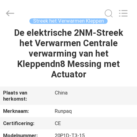
Shanghai
Runpaiq
Technology
Co.,
Ltd..
Streek het Verwarmen Kleppen
All
Rights
De elektrische 2NM-Streek
HUIS
Reserved.
het Verwarmen Centrale
PRODUCTEN
verwarming van het
Kleppendn8 Messing met
ONGEVEER
Actuator
ONS
Plaats van
China
herkomst:
FABRIEKSREIS
Merknaam:
Runpaq
KWALITEITSCONTROLE
Certificering:
CE
Modelnummer:
20P1D-T3-15