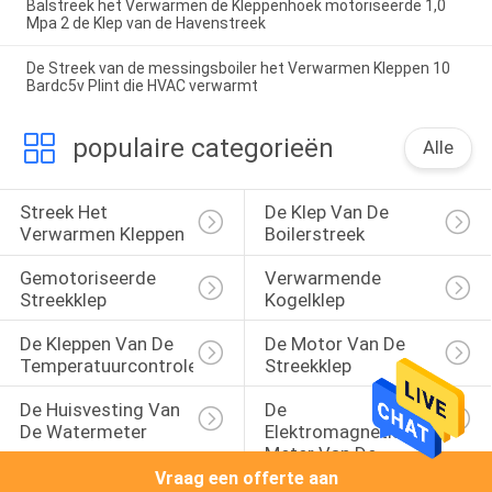
Balstreek het Verwarmen de Kleppenhoek motoriseerde 1,0
Mpa 2 de Klep van de Havenstreek
De Streek van de messingsboiler het Verwarmen Kleppen 10
Bardc5v Plint die HVAC verwarmt
populaire categorieën
Alle
Streek Het 
De Klep Van De 
Verwarmen Kleppen
Boilerstreek
Gemotoriseerde 
Verwarmende 
Streekklep
Kogelklep
De Kleppen Van De 
De Motor Van De 
Temperatuurcontrole
Streekklep
De Huisvesting Van 
De 
De Watermeter
Elektromagnetische 
Meter Van De 
Waterstroom
Vraag een offerte aan