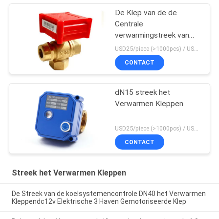
De Klep van de de
Centrale
verwarmingstreek van
draadhavens
USD25/piece (>1000pcs) / USD26.5 (50-1000 pcs) MOQ:50 stukken
CONTACT
dN15 streek het
Verwarmen Kleppen
USD25/piece (>1000pcs) / USD26.5 (50-1000 pcs) MOQ:50 stukken
CONTACT
Streek het Verwarmen Kleppen
De Streek van de koelsystemencontrole DN40 het Verwarmen
Kleppendc12v Elektrische 3 Haven Gemotoriseerde Klep