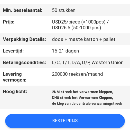
CONTACTEER
Min. bestelaantal:
50 stukken
ONS
Prijs:
USD25/piece (>1000pcs) /
USD26.5 (50-1000 pcs)
NIEUWS
Verpakking Details:
doos + maste karton + pallet
VERZOEK
Levertijd:
15-21 dagen
OM
Betalingscondities:
L/C, T/T, D/A, D/P, Western Union
EEN
Levering
200000 reeksen/maand
CITAAT
vermogen:
Hoog licht:
,
2NM streek het verwarmen kleppen
SITEMAP
,
DN8 streek het Verwarmen Kleppen
de klep van de centrale verwarmingstreek
PRIVACY
BESTE PRIJS
POLICY