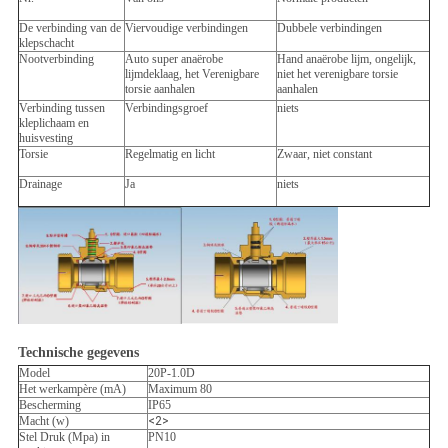
De verbinding van de
Viervoudige verbindingen
Dubbele verbindingen
klepschacht
Nootverbinding
Auto super anaërobe
Hand anaërobe lijm, ongelijk,
lijmdeklaag, het Verenigbare
niet het verenigbare torsie
torsie aanhalen
aanhalen
Verbinding tussen
Verbindingsgroef
niets
kleplichaam en
huisvesting
Torsie
Regelmatig en licht
Zwaar, niet constant
Drainage
Ja
niets
Technische gegevens
Model
20P-1.0D
Het werkampère (mA)
Maximum 80
Bescherming
IP65
Macht (w)
<2>
Stel Druk (Mpa) in
PN10