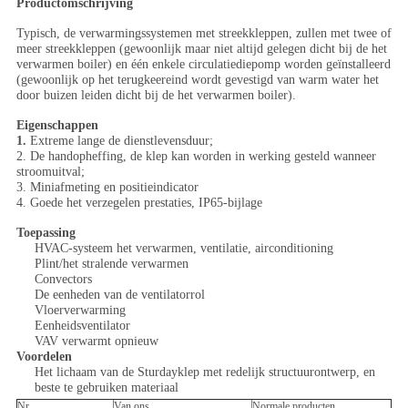
Productomschrijving
Typisch, de verwarmingssystemen met streekkleppen, zullen met twee of
meer streekkleppen (gewoonlijk maar niet altijd gelegen dicht bij de het
verwarmen boiler) en één enkele circulatiediepomp worden geïnstalleerd
(gewoonlijk op het terugkeereind wordt gevestigd van warm water het
door buizen leiden dicht bij de het verwarmen boiler).
Eigenschappen
1.
Extreme lange de dienstlevensduur;
2. De handopheffing, de klep kan worden in werking gesteld wanneer
stroomuitval;
3. Miniafmeting en positieindicator
4. Goede het verzegelen prestaties, IP65-bijlage
Toepassing
HVAC-systeem het verwarmen, ventilatie, airconditioning
Plint/het stralende verwarmen
Convectors
De eenheden van de ventilatorrol
Vloerverwarming
Eenheidsventilator
VAV verwarmt opnieuw
Voordelen
Het lichaam van de Sturdayklep met redelijk structuurontwerp, en
beste te gebruiken materiaal
Nr.
Van ons
Normale producten