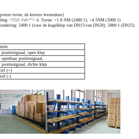
rotere torsie, de kortere levensduur)
<550 mA="">
ding:
4. Torsie: >1.8 NM (2400:1); >4.5NM (5000:1)
rmindering: 2400:1 (voor de kogelklep van DN15/van DN20); 5000:1 (DN25)
nitie
 positiesignaal, open klep
 openbaar positiesignaal,
 positiesignaal, dichte klep
tief (+)
ied (-)