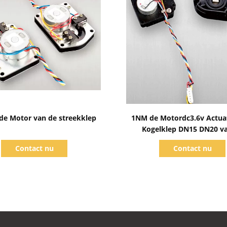
Toon details
Toon details
de Motor van de streekklep
1NM de Motordc3.6v Actua
Kogelklep DN15 DN20 v
streekklep van het Manier
Contact nu
Contact nu