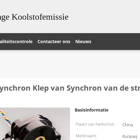
ge Koolstofemissie
liteitscontrole
Contacteer ons
Nieuws
ynchron Klep van Synchron van de st
Basisinformatie
Plaats van herkomst:
China
Merknaam:
Runpaq