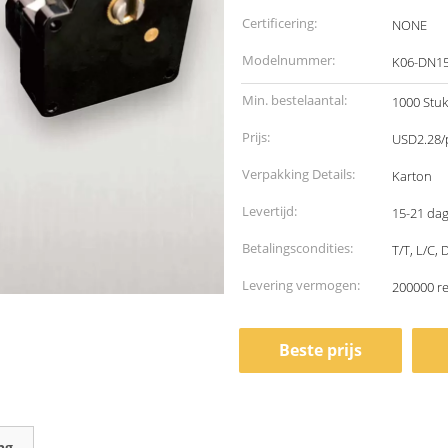
Certificering:
NONE
Modelnummer:
K06-DN15
Min. bestelaantal:
1000 Stu
Prijs:
USD2.28/p
Verpakking Details:
Karton
Levertijd:
15-21 da
Betalingscondities:
T/T, L/C,
Levering vermogen:
200000 r
Beste prijs
ng