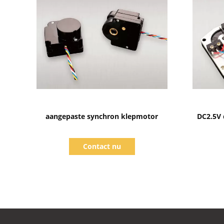
Toon details
aangepaste synchron klepmotor
DC2.5V 
Contact nu