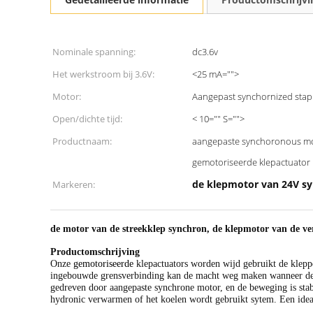
Nominale spanning:
dc3.6v
Het werkstroom bij 3.6V:
<25 mA="">
Motor:
Aangepast synchornized sta
Open/dichte tijd:
< 10="" S="">
Productnaam:
aangepaste synchoronous mot
gemotoriseerde klepactuator
de klepmotor van 24V s
Markeren:
de motor van de streekklep synchron, de klepmotor van de ve
Productomschrijving
Onze
gemotoriseerde
klepactuators worden wijd gebruikt de klep
ingebouwde grensverbinding kan de macht weg maken wanneer de k
gedreven door aangepaste synchrone motor, en de beweging is stab
hydronic verwarmen of het koelen wordt gebruikt sytem. Een idea