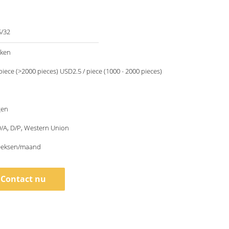
/32
kken
iece (>2000 pieces) USD2.5 / piece (1000 - 2000 pieces)
gen
 D/A, D/P, Western Union
eeksen/maand
Contact nu