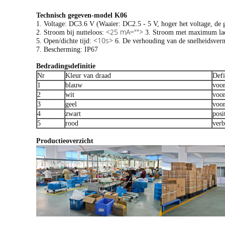
Technisch gegeven-model K06
1. Voltage: DC3.6 V (Waaier: DC2.5 - 5 V, hoger het voltage, de g
<25 mA="">
2. Stroom bij nutteloos:
3. Stroom met maximum la
<10s>
5. Open/dichte tijd:
6. De verhouding van de snelheidsve
7. Bescherming: IP67
Bedradingsdefinitie
Nr
Kleur van draad
Defi
1
blauw
voor
2
wit
voor
3
geel
voor
4
zwart
posi
5
rood
verb
Productieoverzicht