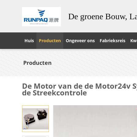
De groene Bouw, La
Huis
Producten
Ongeveer ons
Fabrieksreis
Kwa
Producten
De Motor van de de Motor24v S
de Streekcontrole