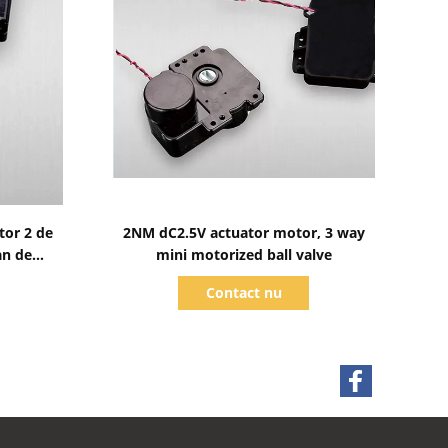
Toon details
tor 2 de
2NM dC2.5V actuator motor, 3 way
an de
mini motorized ball valve
messing
Contact nu