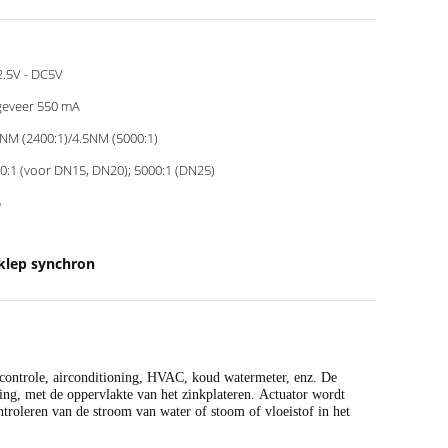
.5V - DC5V
eveer 550 mA
 NM (2400:1)/4.5NM (5000:1)
0:1 (voor DN15, DN20); 5000:1 (DN25)
5
klep synchron
controle, airconditioning, HVAC, koud watermeter, enz.
De
g, met de oppervlakte van het zinkplateren.
Actuator wordt
ntroleren van de stroom van water of stoom of vloeistof in het