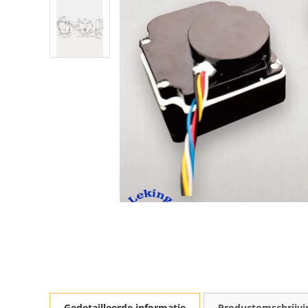
Gedetailleerde informatie
Productomschrijvi