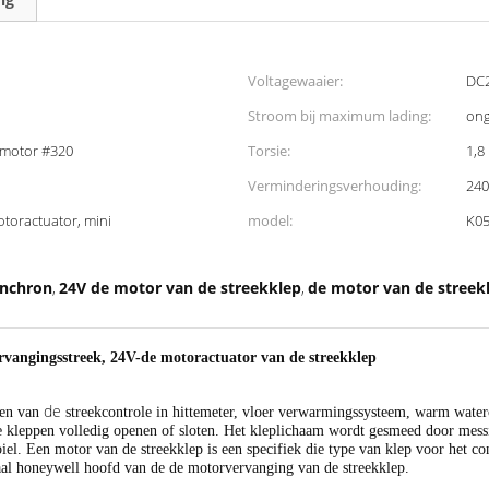
Voltagewaaier:
DC2
Stroom bij maximum lading:
ong
pmotor #320
Torsie:
1,8
Verminderingsverhouding:
240
oractuator, mini
model:
K0
ynchron
24V de motor van de streekklep
de motor van de streek
,
,
rvangingsstreek, 24V-de motoractuator van de streekklep
de
pen van
streekcontrole in hittemeter, vloer verwarmingssysteem, warm water
leppen volledig openen of sloten. Het kleplichaam wordt gesmeed door messin
iel.
Een motor van de streekklep is een specifiek die type van klep voor het co
al honeywell hoofd van de de motorvervanging van de streekklep.