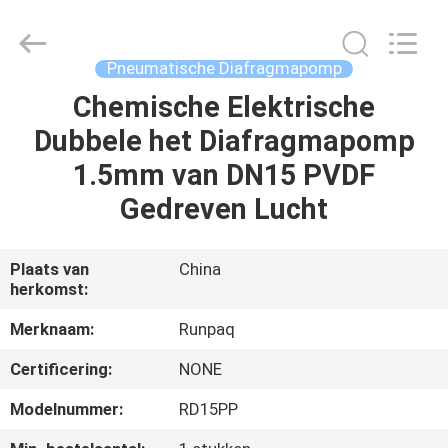
Shanghai
Runpaiq
Technology
Co.,
Ltd..
Pneumatische Diafragmapomp
All
Rights
Chemische Elektrische
HUIS
Reserved.
Dubbele het Diafragmapomp
PRODUCTEN
1.5mm van DN15 PVDF
Gedreven Lucht
ONGEVEER
ONS
Plaats van
China
herkomst:
FABRIEKSREIS
Merknaam:
Runpaq
Certificering:
NONE
KWALITEITSCONTROLE
Modelnummer:
RD15PP