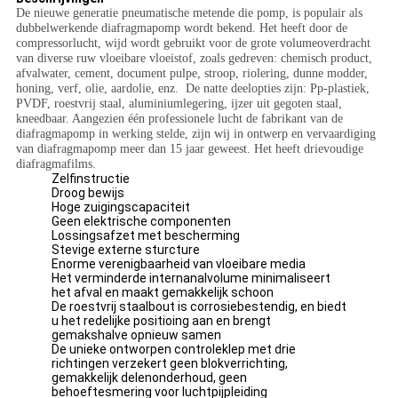
De nieuwe generatie pneumatische metende die pomp, is populair als
dubbelwerkende diafragmapomp wordt bekend. Het heeft door de
compressorlucht, wijd wordt gebruikt voor de grote volumeoverdracht
van diverse ruw vloeibare vloeistof, zoals gedreven: chemisch product,
afvalwater, cement, document pulpe, stroop, riolering, dunne modder,
honing, verf, olie, aardolie, enz. De natte deelopties zijn: Pp-plastiek,
PVDF, roestvrij staal, aluminiumlegering, ijzer uit gegoten staal,
kneedbaar. Aangezien één professionele lucht de fabrikant van de
diafragmapomp in werking stelde, zijn wij in ontwerp en vervaardiging
van diafragmapomp meer dan 15 jaar geweest. Het heeft drievoudige
diafragmafilms.
Zelfinstructie
Droog bewijs
Hoge zuigingscapaciteit
Geen elektrische componenten
Lossingsafzet met bescherming
Stevige externe sturcture
Enorme verenigbaarheid van vloeibare media
Het verminderde internanalvolume minimaliseert
het afval en maakt gemakkelijk schoon
De roestvrij staalbout is corrosiebestendig, en biedt
u het redelijke positioing aan en brengt
gemakshalve opnieuw samen
De unieke ontworpen controleklep met drie
richtingen verzekert geen blokverrichting,
gemakkelijk delenonderhoud, geen
behoeftesmering voor luchtpijpleiding