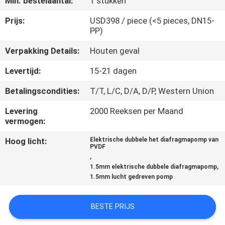
Min. bestelaantal:
1 stukken
CONTACTEER
ONS
Prijs:
USD398 / piece (<5 pieces, DN15-
PP)
Verpakking Details:
Houten geval
NIEUWS
Levertijd:
15-21 dagen
VERZOEK
Betalingscondities:
T/T, L/C, D/A, D/P, Western Union
OM
Levering
2000 Reeksen per Maand
EEN
vermogen:
CITAAT
Hoog licht:
Elektrische dubbele het diafragmapomp van
PVDF
,
,
SITEMAP
1.5mm elektrische dubbele diafragmapomp
1.5mm lucht gedreven pomp
PRIVACY
BESTE PRIJS
POLICY