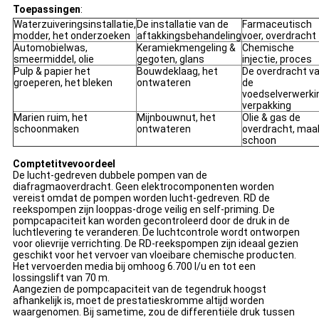
Toepassingen
:
Waterzuiveringsinstallatie,
De installatie van de
Farmaceutisch
modder, het onderzoeken
aftakkingsbehandeling
voer, overdracht
Automobielwas,
Keramiekmengeling &
Chemische
smeermiddel, olie
gegoten, glans
injectie, proces
Pulp & papier het
Bouwdeklaag, het
De overdracht v
groeperen, het bleken
ontwateren
de
voedselverwerki
verpakking
Marien ruim, het
Mijnbouwnut, het
Olie & gas de
schoonmaken
ontwateren
overdracht, maa
schoon
Comptetitvevoordeel
De lucht-gedreven dubbele pompen van de
diafragmaoverdracht. Geen elektrocomponenten worden
vereist omdat de pompen worden lucht-gedreven. RD de
reekspompen zijn looppas-droge veilig en self-priming. De
pompcapaciteit kan worden gecontroleerd door de druk in de
luchtlevering te veranderen. De luchtcontrole wordt ontworpen
voor olievrije verrichting. De RD-reekspompen zijn ideaal gezien
geschikt voor het vervoer van vloeibare chemische producten.
Het vervoerden media bij omhoog 6.700 l/u en tot een
lossingslift van 70 m.
Aangezien de pompcapaciteit van de tegendruk hoogst
afhankelijk is, moet de prestatieskromme altijd worden
waargenomen. Bij sametime, zou
de
differentiële druk tussen