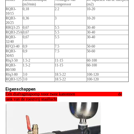
(m3/min)
compressor
(m2)
RQB3-
0,18
2.2
10-20
10/15
RQB3-
0,36
3
10-20
20/25
RRQ3-25
0,67
5.5
30-40
RQB3-25A
0,67
5.5
30-40
RQB3-
0,67
5.5
30-40
32/40
RFQ3-40
0,9
7.5
50-60
RQB3-
0,9
7.5
50-60
50/65
Rfq3-50
1.5-2
11-15
60-100
RQB3-
1.5-2
11-15
60-100
80/100
Rfq3-80
3.0
18.5-22
100-120
RQB3-125
3.0
18.5-22
100-120
Eigenschappen
Één diafragmapomp voor twee kanonnen de
tank van de roestvrij staallucht