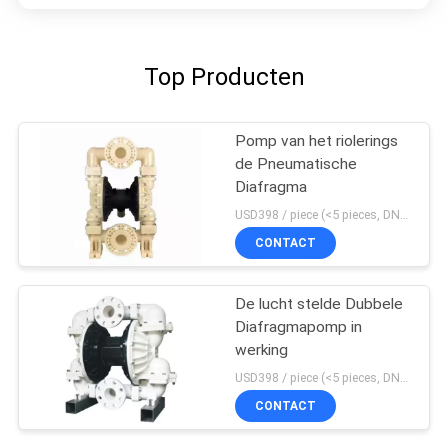
Top Producten
Pomp van het riolerings
de Pneumatische
Diafragma
USD398 / piece (<5 pieces, DN15-PP) MOQ:1 stukken
CONTACT
De lucht stelde Dubbele
Diafragmapomp in
werking
USD398 / piece (<5 pieces, DN15-PP) MOQ:1 stukken
CONTACT