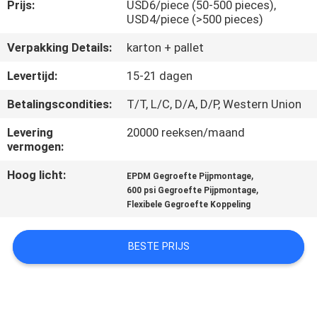
CONTACTEER
Prijs:
USD6/piece (50-500 pieces),
USD4/piece (>500 pieces)
ONS
Verpakking Details:
karton + pallet
NIEUWS
Levertijd:
15-21 dagen
Betalingscondities:
T/T, L/C, D/A, D/P, Western Union
VERZOEK
Levering
20000 reeksen/maand
OM
vermogen:
EEN
Hoog licht:
,
EPDM Gegroefte Pijpmontage
,
CITAAT
600 psi Gegroefte Pijpmontage
Flexibele Gegroefte Koppeling
SITEMAP
BESTE PRIJS
PRIVACY
POLICY