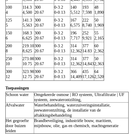
100
114.3
300
0-3.2
140
193
48
4
4,500
20.67
0-0.13
5,512
7,598
1,890
125
141.3
300
0-3.2
167
222
50
5
5,563
20.67
0-0.13
6,575
8,740
1,969
150
168.3
300
0-3.2
196
252
55
6
6,625
20.67
0-0.13
7,717
9,921
2,165
200
219.10
300
0-3.2
314
377
60
8
8,625
20.67
0-0.13
12,362
14.83
2,362
250
273.00
300
0-3.2
314
377
50
10
10.75
20.67
0-0.13
12,362
14,843
2,363
300
323.90
300
0-3.2
366
435
64
12
12.75
20.67
0-0.13
14,409
17,126
2,520
Toepassingen
Schoon water
Omgekeerde osmose | RO systeem, Ultrafiltratie | UF
systeem, zeewaterontzilting,
Afvalwater
Waterbehandeling, waterzuiveringsinstallatie,
zeewaterontzilting, de installatie van de
aftakkingsbehandeling
Het gegroefte
Brandbeveiliging, industriële bouw, maritiem,
door buizen
mijnbouw, olie, gas en chemisch, machtsgeneratie
leiden