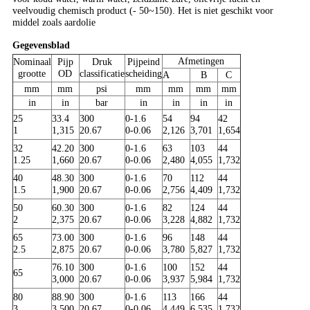
veelvoudig chemisch product (- 50~150). Het is niet geschikt voor
middel zoals aardolie
Gegevensblad
Afmetingen
Nominaal
Pijp
Druk
Pijpeind
grootte
OD
classificatie
scheiding
A
B
C
mm
mm
psi
mm
mm
mm
mm
in
in
bar
in
in
in
in
25
33.4
300
0-1.6
54
94
42
1
1,315
20.67
0-0.06
2,126
3,701
1,654
32
42.20
300
0-1.6
63
103
44
1.25
1,660
20.67
0-0.06
2,480
4,055
1,732
40
48.30
300
0-1.6
70
112
44
1.5
1,900
20.67
0-0.06
2,756
4,409
1,732
50
60.30
300
0-1.6
82
124
44
2
2,375
20.67
0-0.06
3,228
4,882
1,732
65
73.00
300
0-1.6
96
148
44
2.5
2,875
20.67
0-0.06
3,780
5,827
1,732
76.10
300
0-1.6
100
152
44
65
3,000
20.67
0-0.06
3,937
5,984
1,732
80
88.90
300
0-1.6
113
166
44
3
3,500
20.67
0-0.06
4,449
6,535
1,732