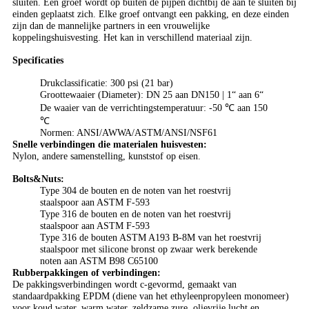
sluiten. Een groef wordt op buiten de pijpen dichtbij de aan te sluiten bij
einden geplaatst zich. Elke groef ontvangt een pakking, en deze einden
zijn dan de mannelijke partners in een vrouwelijke
koppelingshuisvesting. Het kan in verschillend materiaal zijn.
Specificaties
Drukclassificatie: 300 psi (21 bar)
Groottewaaier (Diameter): DN 25 aan DN150 | 1“ aan 6“
De waaier van de verrichtingstemperatuur: -50 ℃ aan 150
℃
Normen: ANSI/AWWA/ASTM/ANSI/NSF61
Snelle verbindingen die materialen huisvesten:
Nylon, andere samenstelling, kunststof op eisen.
Bolts&Nuts:
Type 304 de bouten en de noten van het roestvrij
staalspoor aan ASTM F-593
Type 316 de bouten en de noten van het roestvrij
staalspoor aan ASTM F-593
Type 316 de bouten ASTM A193 B-8M van het roestvrij
staalspoor met silicone bronst op zwaar werk berekende
noten aan ASTM B98 C65100
Rubberpakkingen of verbindingen:
De pakkingsverbindingen wordt c-gevormd, gemaakt van
standaardpakking EPDM (diene van het ethyleenpropyleen monomeer)
voor koud water, warm water, zeldzame zure, olievrije lucht en