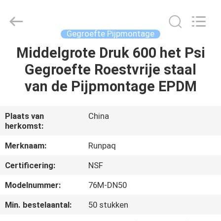
Shanghai
Runpaiq
Technology
Co.,
Ltd..
Gegroefte Pijpmontage
All
Rights
Middelgrote Druk 600 het Psi
HUIS
Reserved.
Gegroefte Roestvrije staal
PRODUCTEN
van de Pijpmontage EPDM
ONGEVEER
Plaats van
China
herkomst:
ONS
Merknaam:
Runpaq
FABRIEKSREIS
Certificering:
NSF
Modelnummer:
76M-DN50
KWALITEITSCONTROLE
Min. bestelaantal:
50 stukken