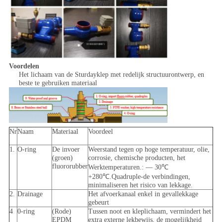
Voordelen
Het lichaam van de Sturdayklep met redelijk structuurontwerp, en
beste te gebruiken materiaal
Nr
Naam
Materiaal
Voordeel
1.
O-ring
De invoer
Weerstand tegen op hoge temperatuur, olie,
(groen)
corrosie, chemische producten, het
fluororubber
Werktemperaturen.: — 30℃
+280℃.Quadruple-de verbindingen,
minimaliseren het risico van lekkage.
2.
Drainage
Het afvoerkanaal enkel in gevallekkage
gebeurt
4
0-ring
(Rode)
Tussen noot en kleplichaam, vermindert het
EPDM
extra externe lekbewijs, de mogelijkheid