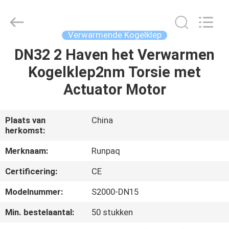
Shanghai
Runpaiq
Technology
Co.,
Ltd..
Verwarmende Kogelklep
All
Rights
DN32 2 Haven het Verwarmen
HUIS
Reserved.
Kogelklep2nm Torsie met
PRODUCTEN
Actuator Motor
ONGEVEER
Plaats van
China
herkomst:
ONS
Merknaam:
Runpaq
FABRIEKSREIS
Certificering:
CE
Modelnummer:
S2000-DN15
KWALITEITSCONTROLE
Min. bestelaantal:
50 stukken