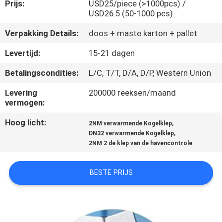
CONTACTEER
Prijs:
USD25/piece (>1000pcs) /
USD26.5 (50-1000 pcs)
ONS
Verpakking Details:
doos + maste karton + pallet
NIEUWS
Levertijd:
15-21 dagen
Betalingscondities:
L/C, T/T, D/A, D/P, Western Union
VERZOEK
Levering
200000 reeksen/maand
OM
vermogen:
EEN
Hoog licht:
,
2NM verwarmende Kogelklep
,
CITAAT
DN32 verwarmende Kogelklep
2NM 2 de klep van de havencontrole
SITEMAP
BESTE PRIJS
PRIVACY
POLICY