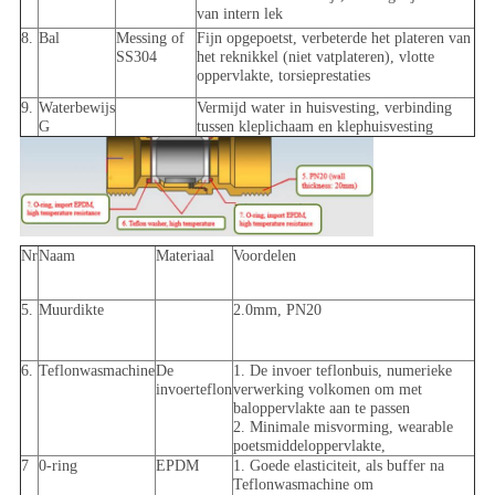
van intern lek
8.
Bal
Messing of
Fijn opgepoetst, verbeterde het plateren van
SS304
het reknikkel (niet vatplateren), vlotte
oppervlakte, torsieprestaties
9.
Waterbewijs
Vermijd water in huisvesting, verbinding
G
tussen kleplichaam en klephuisvesting
Nr
Naam
Materiaal
Voordelen
5.
Muurdikte
2.0mm, PN20
6.
Teflonwasmachine
De
1. De invoer teflonbuis, numerieke
invoerteflon
verwerking volkomen om met
baloppervlakte aan te passen
2. Minimale misvorming, wearable
poetsmiddeloppervlakte,
7
0-ring
EPDM
1. Goede elasticiteit, als buffer na
Teflonwasmachine om