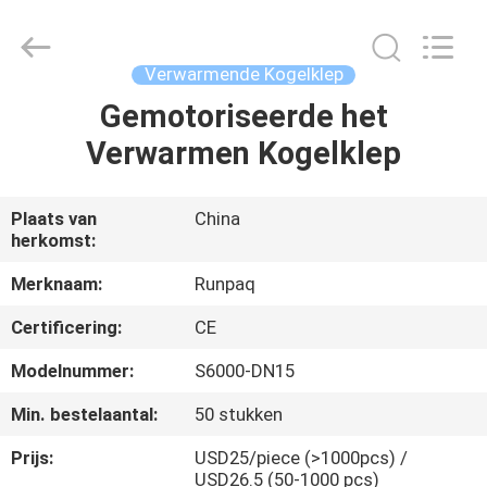
Shanghai
Runpaiq
Technology
Co.,
Ltd..
Verwarmende Kogelklep
All
Rights
Gemotoriseerde het
HUIS
Reserved.
Verwarmen Kogelklep
PRODUCTEN
Plaats van
China
herkomst:
ONGEVEER
ONS
Merknaam:
Runpaq
Certificering:
CE
FABRIEKSREIS
Modelnummer:
S6000-DN15
Min. bestelaantal:
50 stukken
KWALITEITSCONTROLE
Prijs:
USD25/piece (>1000pcs) /
USD26.5 (50-1000 pcs)