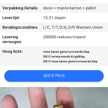
CONTACTEER
Verpakking Details:
doos + maste karton + pallet
ONS
Levertijd:
15-21 dagen
NIEUWS
Betalingscondities:
L/C, T/T, D/A, D/P, Western Union
Levering
200000 reeksen/maand
VERZOEK
vermogen:
OM
Hoog licht:
,
twee haven gemotoriseerde klep
,
EEN
DN15 verwarmende Kogelklep
DN15 twee haven gemotoriseerde klep
CITAAT
BESTE PRIJS
SITEMAP
PRIVACY
POLICY