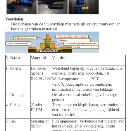
Voordelen
Het lichaam van de Sturdayklep met redelijk structuurontwerp, en
beste te gebruiken materiaal
Nr
Naam
Materiaal
Voordeel
1.
O-ring
De invoer
Weerstand tegen op hoge temperatuur, olie,
(groen)
corrosie, chemische producten, het
fluororubber
Werktemperaturen.: — 30℃
+280℃.Quadruple-de verbindingen,
minimaliseren het risico van lekkage.
2.
Drainage
Het afvoerkanaal enkel in gevallekkage
gebeurt
4
0-ring
(Rode)
Tussen noot en kleplichaam, vermindert het
EPDM
extra externe lekbewijs, de mogelijkheid
van intern lek
8.
Bal
Messing of
Fijn opgepoetst, verbeterde het plateren van
SS304
het reknikkel (niet vatplateren), vlotte