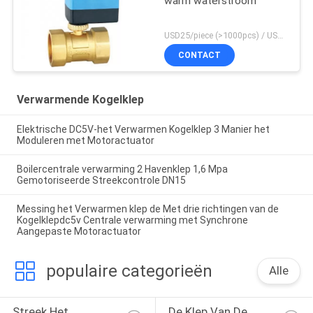
warm waterstroom
USD25/piece (>1000pcs) / USD26.5 (50-1000 pcs) MOQ:50 stukken
CONTACT
Verwarmende Kogelklep
Elektrische DC5V-het Verwarmen Kogelklep 3 Manier het
Moduleren met Motoractuator
Boilercentrale verwarming 2 Havenklep 1,6 Mpa
Gemotoriseerde Streekcontrole DN15
Messing het Verwarmen klep de Met drie richtingen van de
Kogelklepdc5v Centrale verwarming met Synchrone
Aangepaste Motoractuator
populaire categorieën
Alle
Streek Het 
De Klep Van De 