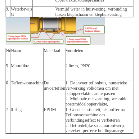
oppervlakte, torsieprestaties
9.
Waterbewijs
Vermijd water in huisvesting, verbinding
G
tussen kleplichaam en klephuisvesting
Nr
Naam
Materiaal
Voordelen
5.
Muurdikte
2.0mm, PN20
6.
Teflonwasmachine
De
1. De invoer teflonbuis, numerieke
invoerteflon
verwerking volkomen om met
baloppervlakte aan te passen
2. Minimale misvorming, wearable
poetsmiddeloppervlakte,
7
0-ring
EPDM
1. Goede elasticiteit, als buffer na
Teflonwasmachine om
verbindingseffect te verbeteren
2. Het redelijke structuurontwerp,
verzekert perfecte holdingsmarge