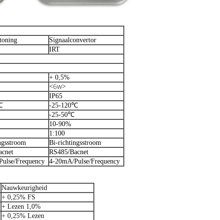
toning
Signaalconvertor
IRT
+ 0,5%
<6w>
IP65
℃
-25-120℃
-25-50℃
10-90%
1:100
ngsstroom
Bi-richtingsstroom
acnet
RS485/Bacnet
ulse/Frequency
4-20mA/Pulse/Frequency
Nauwkeurigheid
+ 0,25% FS
+ Lezen 1,0%
+ 0,25% Lezen