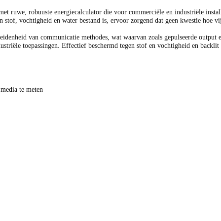
et ruwe, robuuste energiecalculator die voor commerciële en industriële inst
en stof, vochtigheid en water bestand is, ervoor zorgend dat geen kwestie hoe 
heidenheid van communicatie methodes, wat waarvan zoals gepulseerde output e
dustriële toepassingen. Effectief beschermd tegen stof en vochtigheid en backl
 media te meten