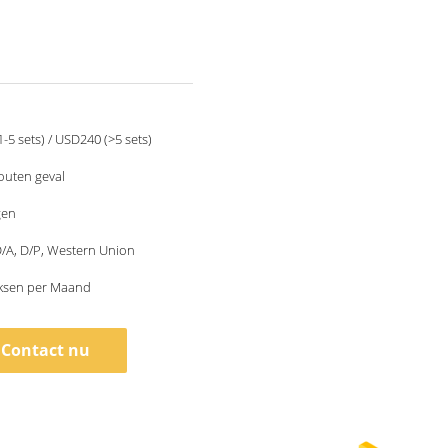
-5 sets) / USD240 (>5 sets)
outen geval
gen
 D/A, D/P, Western Union
ksen per Maand
Contact nu