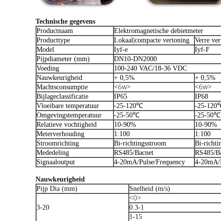
Technische gegevens
Productnaam
Elektromagnetische debietmeter
Producttype
Lokaal|compacte vertoning
Verre ver
Model
Iyf-e
Iyf-F
Pijpdiameter (mm)
DN10-DN2000
Voeding
100-240 VAC/18-36 VDC
Nauwkeurigheid
+ 0,5%
+ 0,5%
<6w>
<6w>
Machtsconsumptie
Bijlageclassificatie
IP65
IP68
Vloeibare temperatuur
-25-120℃
-25-120
Omgevingstemperatuur
-25-50℃
-25-50℃
Relatieve vochtigheid
10-90%
10-90%
Meterverhouding
1:100
1:100
Stroomrichting
Bi-richtingsstroom
Bi-richti
Mededeling
RS485/Bacnet
RS485/B
Signaaloutput
4-20mA/Pulse/Frequency
4-20mA/P
Nauwkeurigheid
Pijp Dia (mm)
Snelheid (m/s)
<0>
3-20
0.3-1
1-15