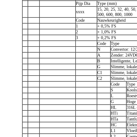
Pijp Dia
Type (mm)
15, 20, 25, 32, 40, 50
xxxx
500, 600, 800, 1000
Code
Nauwkeurigheid
1
+ 0,5% FS
2
+ 1,0% FS
3
+ 0,2% FS
Code
Type
N
Convertor: 12
A
Zender: 24VDC
B
Intelligente, L
G
Slimme, lokale
C1
Slimme, lokale
C2
Slimme, lokal
Code
Type
S
Kools
L
Roestv
G
Hoge 
HL
316L 
HTi
Titan
HTa
Tantl
HC
Elekt
L1
Vloei
L2
Gasm