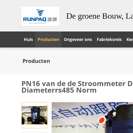
De groene Bouw, La
Huis
Producten
Ongeveer ons
Fabrieksreis
Kwa
Producten
PN16 van de de Stroommeter DN
Diameterrs485 Norm