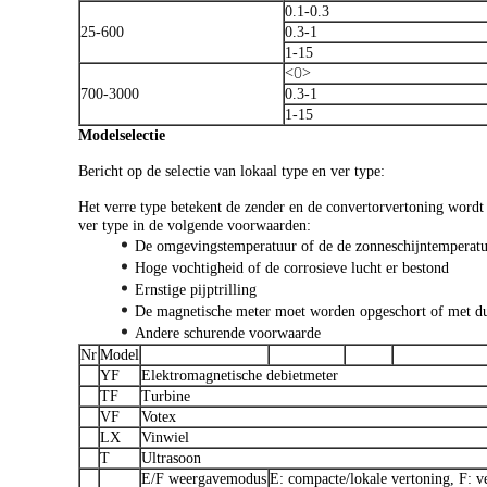
0.1-0.3
25-600
0.3-1
1-15
<0>
700-3000
0.3-1
1-15
Modelselectie
Bericht op de selectie van lokaal type en ver type:
Het verre type betekent de zender en de convertorvertoning wordt o
ver type in de volgende voorwaarden:
De omgevingstemperatuur of de de zonneschijntemperatu
Hoge vochtigheid of de corrosieve lucht er bestond
Ernstige pijptrilling
De magnetische meter moet worden opgeschort of met du
Andere schurende voorwaarde
Nr
Model
YF
Elektromagnetische debietmeter
TF
Turbine
VF
Votex
LX
Vinwiel
T
Ultrasoon
E/F weergavemodus
E: compacte/lokale vertoning, F: v