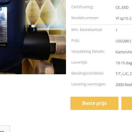
Certificering:
CE, EXD
Modelnummer:
Yf-sp15-2
Min. bestelaantal:
1
Prijs:
USD280 (1
Verpakking Details:
Karton/H
Levertijd:
10-15 da
Betalingscondities:
T/T, L/C,
Levering vermogen:
2000 Ree
Beste prijs
ng