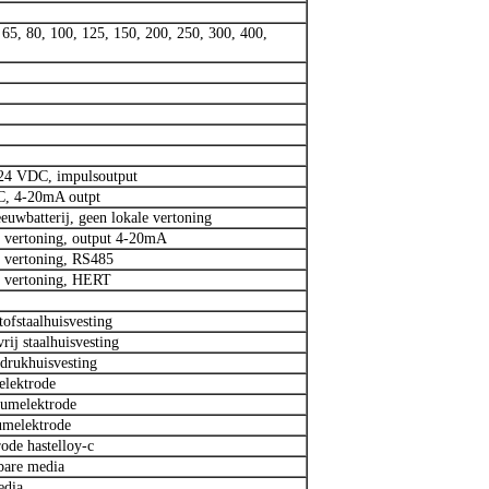
, 65, 80, 100, 125, 150, 200, 250, 300, 400,
/24 VDC, impulsoutput
, 4-20mA outpt
eeuwbatterij, geen lokale vertoning
 vertoning, output 4-20mA
 vertoning, RS485
e vertoning, HERT
tofstaalhuisvesting
rij staalhuisvesting
drukhuisvesting
elektrode
iumelektrode
umelektrode
rode hastelloy-c
bare media
edia