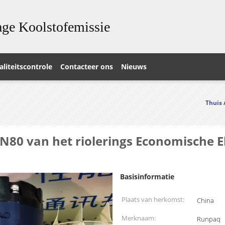
ge Koolstofemissie
liteitscontrole
Contacteer ons
Nieuws
Thuis
80 van het riolerings Economische 
Basisinformatie
Plaats van herkomst:
China
Merknaam:
Runpaq