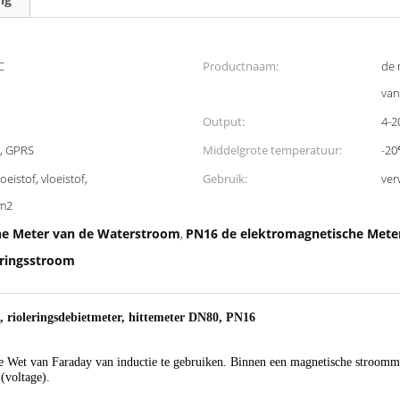
C
Productnaam:
de 
van
Output:
4-2
, GPRS
Middelgrote temperatuur:
-20
eistof, vloeistof,
Gebruik:
ver
cm2
he Meter van de Waterstroom
PN16 de elektromagnetische Mete
,
eringsstroom
 rioleringsdebietmeter, hittemeter DN80, PN16
Wet van Faraday van inductie te gebruiken. Binnen een magnetische stroommete
(voltage).