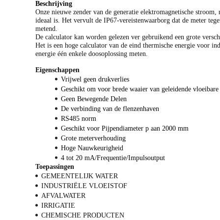
Beschrijving
Onze nieuwe zender van de generatie elektromagnetische stroom, m
ideaal is. Het vervult de IP67-vereistenwaarborg dat de meter teg
metend.
De calculator kan worden gelezen ver gebruikend een grote versc
Het is een hoge calculator van de eind thermische energie voor in
energie één enkele doosoplossing meten.
Eigenschappen
Vrijwel geen drukverlies
Geschikt om voor brede waaier van geleidende vloeibare
Geen Bewegende Delen
De verbinding van de flenzenhaven
RS485 norm
Geschikt voor Pijpendiameter p aan 2000 mm
Grote meterverhouding
Hoge Nauwkeurigheid
4 tot 20 mA/Frequentie/Impulsoutput
Toepassingen
GEMEENTELIJK WATER
INDUSTRIËLE VLOEISTOF
AFVALWATER
IRRIGATIE
CHEMISCHE PRODUCTEN