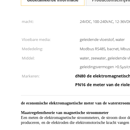
macht:
24VDC, 100-240VAC, 12-36VD
Vloeibare media:
geleidende vloeistof, water
Mededeling:
Modbus RS485, bacnet, Mbus
Middel:
water, zeewater, geleidende vlo
geleidingsvermogen >0.5μs/
dN80 de elektromagnetisc
Markeren:
PN16 de meter van de riol
de economische elektromagnetische meter van de waterstroom,
Maatregelentheorie van magnetische stroommeter
Een meten de elektromagnetische stroommeters, de stroom door de 
produceren, en de elektroden die elektromotorische kracht vangen 