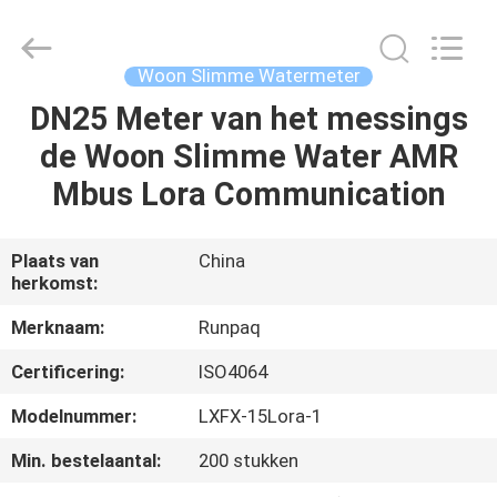
Shanghai
Runpaiq
Technology
Co.,
Ltd..
Woon Slimme Watermeter
All
Rights
DN25 Meter van het messings
HUIS
Reserved.
de Woon Slimme Water AMR
PRODUCTEN
Mbus Lora Communication
ONGEVEER
Plaats van
China
herkomst:
ONS
Merknaam:
Runpaq
FABRIEKSREIS
Certificering:
ISO4064
Modelnummer:
LXFX-15Lora-1
KWALITEITSCONTROLE
Min. bestelaantal:
200 stukken