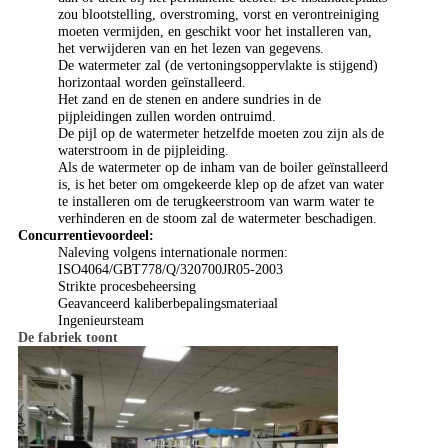
zou blootstelling, overstroming, vorst en verontreiniging
moeten vermijden, en geschikt voor het installeren van,
het verwijderen van en het lezen van gegevens.
De watermeter zal (de vertoningsoppervlakte is stijgend)
horizontaal worden geïnstalleerd.
Het zand en de stenen en andere sundries in de
pijpleidingen zullen worden ontruimd.
De pijl op de watermeter hetzelfde moeten zou zijn als de
waterstroom in de pijpleiding.
Als de watermeter op de inham van de boiler geïnstalleerd
is, is het beter om omgekeerde klep op de afzet van water
te installeren om de terugkeerstroom van warm water te
verhinderen en de stoom zal de watermeter beschadigen.
Concurrentievoordeel:
Naleving volgens internationale normen:
ISO4064/GBT778/Q/320700JR05-2003
Strikte procesbeheersing
Geavanceerd kaliberbepalingsmateriaal
Ingenieursteam
De fabriek toont