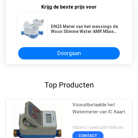
Krijg de beste prijs voor
DN25 Meter van het messings de
Woon Slimme Water AMR Mbus
Lora Communication
Doorgaan
Top Producten
Vooruitbetaalde het
Watermeter van IC Kaart
USD34.2 / piece (200-1000 pieces), USD32.6 / piece (>1000 pieces) MOQ:200 stukken
CONTACT