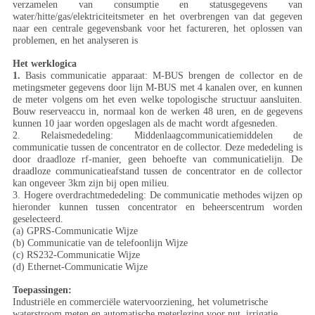
verzamelen van consumptie en statusgegevens van
water/hitte/gas/elektriciteitsmeter en het overbrengen van dat gegeven
naar een centrale gegevensbank voor het factureren, het oplossen van
problemen, en het analyseren is
Het werklogica
1.
Basis communicatie apparaat: M-BUS brengen de collector en de
metingsmeter gegevens door lijn M-BUS met 4 kanalen over, en kunnen
de meter volgens om het even welke topologische structuur aansluiten.
Bouw reserveaccu in, normaal kon de werken 48 uren, en de gegevens
kunnen 10 jaar worden opgeslagen als de macht wordt afgesneden.
2. Relaismededeling: Middenlaagcommunicatiemiddelen de
communicatie tussen de concentrator en de collector. Deze mededeling is
door draadloze rf-manier, geen behoefte van communicatielijn. De
draadloze communicatieafstand tussen de concentrator en de collector
kan ongeveer 3km zijn bij open milieu.
3. Hogere overdrachtmededeling: De communicatie methodes wijzen op
hieronder kunnen tussen concentrator en beheerscentrum worden
geselecteerd.
(a) GPRS-Communicatie Wijze
(b) Communicatie van de telefoonlijn Wijze
(c) RS232-Communicatie Wijze
(d) Ethernet-Communicatie Wijze
Toepassingen:
Industriële en commerciële watervoorziening, het volumetrische
waterstroom meten en automatische meterlezing voor nut, irrigatie.