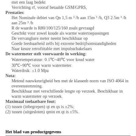
met een laag bedekt
Verrichting rf, vooraf betaalde GSM/GPRS,
Prestaties:
Het Nominale debiet van Qn 1,5 m ³ /h aan 15m ³ /h, Q3 2.5m ³ /h
aan 25m ³ /h
R de waarde is R80/100/125/160 zoals gevraagd
Geschikt voor zowel koude als warme watertoepassingen
De vervangbare meter neemt beschikbaar op
Goede leesbaarheid zelfs bij extreme bedrijfsomstandigheden
Naar keuze retrofittable met impulsschakelaars
De watermeter stelt voorwaarde in werking:
Watertemperatuur: 0.1℃~40℃ voor koud water
30℃~90℃ voor warm watermeter.
Waterdruk: ≤1.0 Mpa
Nota:
Metend nauwkeurigheid ben met de klassenb norm van ISO 4064 in
overeenstemming.
Beschikbaar met verschillende lengte op verzoek. Beschikbaar in
warm watermeter op verzoek.
Maximaal toelaatbare fout:
(1) tussen (inbegrepen) qt en qs is ±2%;
(2) tussen (uitgesloten) qmin en qt is ±5%.
Het blad van productgegevens