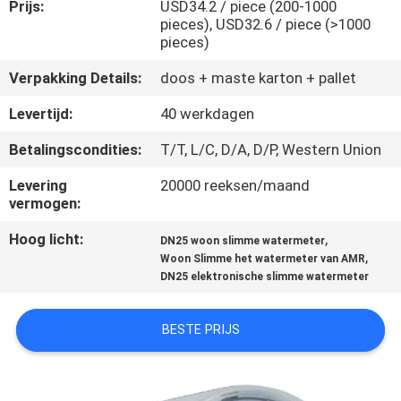
CONTACTEER
Prijs:
USD34.2 / piece (200-1000
pieces), USD32.6 / piece (>1000
ONS
pieces)
Verpakking Details:
doos + maste karton + pallet
NIEUWS
Levertijd:
40 werkdagen
VERZOEK
Betalingscondities:
T/T, L/C, D/A, D/P, Western Union
OM
Levering
20000 reeksen/maand
vermogen:
EEN
Hoog licht:
,
CITAAT
DN25 woon slimme watermeter
,
Woon Slimme het watermeter van AMR
DN25 elektronische slimme watermeter
SITEMAP
BESTE PRIJS
PRIVACY
POLICY