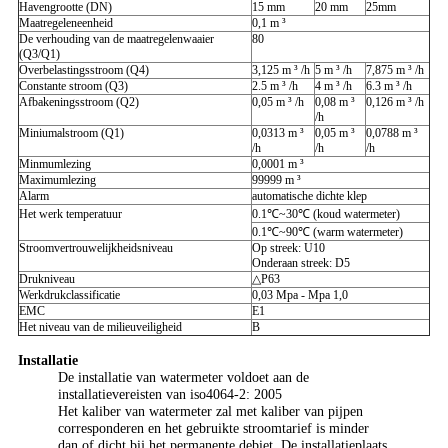
Havengrootte (DN)
15 mm
20 mm
25mm
Maatregeleneenheid
0,1 m ³
De verhouding van de maatregelenwaaier
80
(Q3/Q1)
Overbelastingsstroom (Q4)
3,125 m ³ /h
5 m ³ /h
7,875 m ³ /h
Constante stroom (Q3)
2.5 m ³ /h
4 m ³ /h
6.3 m ³ /h
Afbakeningsstroom (Q2)
0,05 m ³ /h
0,08 m ³
0,126 m ³ /h
/h
Miniumalstroom (Q1)
0,0313 m ³
0,05 m ³
0,0788 m ³
/h
/h
/h
Minmumlezing
0,0001 m ³
Maximumlezing
99999 m ³
Alarm
automatische dichte klep
Het werk temperatuur
0.1℃~30℃ (koud watermeter)
0.1℃~90℃ (warm watermeter)
Stroomvertrouwelijkheidsniveau
Op streek: U10
Onderaan streek: D5
Drukniveau
△P63
Werkdrukclassificatie
0,03 Mpa - Mpa 1,0
EMC
E1
Het niveau van de milieuveiligheid
B
Installatie
De installatie van watermeter voldoet aan de
installatievereisten van iso4064-2: 2005
Het kaliber van watermeter zal met kaliber van pijpen
corresponderen en het gebruikte stroomtarief is minder
dan of dicht bij het permanente debiet. De installatieplaats