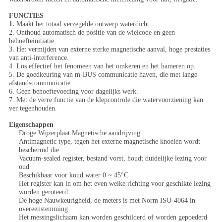
FUNCTIES
1.
Maakt het totaal verzegelde ontwerp waterdicht.
2. Onthoud automatisch de positie van de wielcode en geen
behoefteinitiatie.
3. Het vermijden van externe sterke magnetische aanval, hoge prestaties
van anti-interference.
4. Los effectief het fenomeen van het omkeren en het hameren op.
5. De goedkeuring van m-BUS communicatie haven, die met lange-
afstandscommunicatie.
6. Geen behoeftevoeding voor dagelijks werk.
7. Met de verre functie van de klepcontrole die watervoorziening kan
ver tegenhouden.
Eigenschappen
Droge Wijzerplaat Magnetische aandrijving
Antimagnetic type, tegen het externe magnetische knoeien wordt
beschermd die
Vacuum-sealed register, bestand vorst, houdt duidelijke lezing voor
oud
Beschikbaar voor koud water 0 ~ 45°C
Het register kan in om het even welke richting voor geschikte lezing
worden geroteerd
De hoge Nauwkeurigheid, de meters is met Norm ISO-4064 in
overeenstemming
Het messingslichaam kan worden geschilderd of worden gepoederd