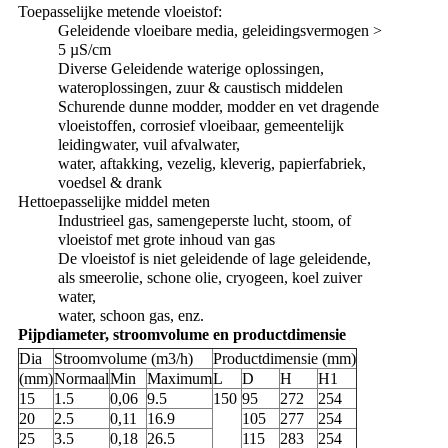
Toepasselijke metende vloeistof:
Geleidende vloeibare media, geleidingsvermogen >
5 µS/cm
Diverse Geleidende waterige oplossingen,
wateroplossingen, zuur & caustisch middelen
Schurende dunne modder, modder en vet dragende
vloeistoffen, corrosief vloeibaar, gemeentelijk
leidingwater, vuil afvalwater,
water, aftakking, vezelig, kleverig, papierfabriek,
voedsel & drank
Hettoepasselijke middel meten
Industrieel gas, samengeperste lucht, stoom, of
vloeistof met grote inhoud van gas
De vloeistof is niet geleidende of lage geleidende,
als smeerolie, schone olie, cryogeen, koel zuiver
water,
water, schoon gas, enz.
Pijpdiameter, stroomvolume en productdimensie
Dia
Stroomvolume (m3/h)
Productdimensie (mm)
(mm)
Normaal
Min
Maximum
L
D
H
H1
15
1.5
0,06
9.5
150
95
272
254
20
2.5
0,11
16.9
105
277
254
25
3.5
0,18
26.5
115
283
254