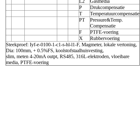
L2
Gasmedia
P
Drukcompensatie
T
Temperatuurcompensatie
PT
Pressure&Temp.
Compensatie
F
PTFE-voering
X
Rubbervoering
Steekproef: Iyf-e-0100-1-c1-s-hl-l1-F, Magmeter, lokale vertoning,
Dia: 100mm, + 0.5%FS, koolstofstaalhuisvesting,
slim, meten 4-20mA outpt, RS485, 316L-elektroden, vloeibare
media, PTFE-voering