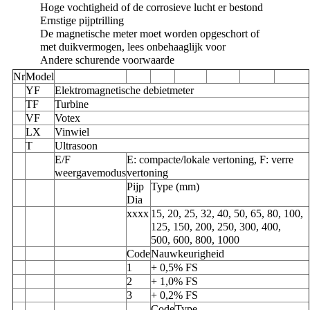
Hoge vochtigheid of de corrosieve lucht er bestond
Ernstige pijptrilling
De magnetische meter moet worden opgeschort of
met duikvermogen, lees onbehaaglijk voor
Andere schurende voorwaarde
Nr
Model
YF
Elektromagnetische debietmeter
TF
Turbine
VF
Votex
LX
Vinwiel
T
Ultrasoon
E/F
E: compacte/lokale vertoning, F: verre
weergavemodus
vertoning
Pijp
Type (mm)
Dia
xxxx
15, 20, 25, 32, 40, 50, 65, 80, 100,
125, 150, 200, 250, 300, 400,
500, 600, 800, 1000
Code
Nauwkeurigheid
1
+ 0,5% FS
2
+ 1,0% FS
3
+ 0,2% FS
Code
Type