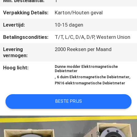
Min. bestelaantal:
1
CONTACTEER
ONS
Verpakking Details:
Karton/Houten geval
Levertijd:
10-15 dagen
NIEUWS
Betalingscondities:
T/T, L/C, D/A, D/P, Western Union
Levering
2000 Reeksen per Maand
VERZOEK
vermogen:
OM
Hoog licht:
Dunne modder Elektromagnetische
EEN
Debietmeter
,
,
6 duim Elektromagnetische Debietmeter
CITAAT
PN16 elektromagnetische Debietmeter
SITEMAP
BESTE PRIJS
PRIVACY
POLICY