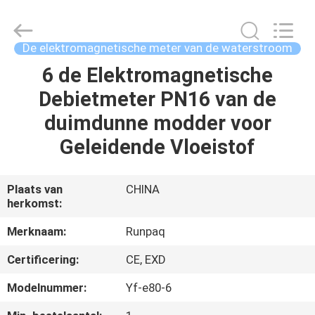
Shanghai
Runpaiq
Technology
Co.,
Ltd..
De elektromagnetische meter van de waterstroom
All
Rights
6 de Elektromagnetische
HUIS
Reserved.
Debietmeter PN16 van de
PRODUCTEN
duimdunne modder voor
Geleidende Vloeistof
ONGEVEER
ONS
Plaats van
CHINA
herkomst:
FABRIEKSREIS
Merknaam:
Runpaq
Certificering:
CE, EXD
KWALITEITSCONTROLE
Modelnummer:
Yf-e80-6