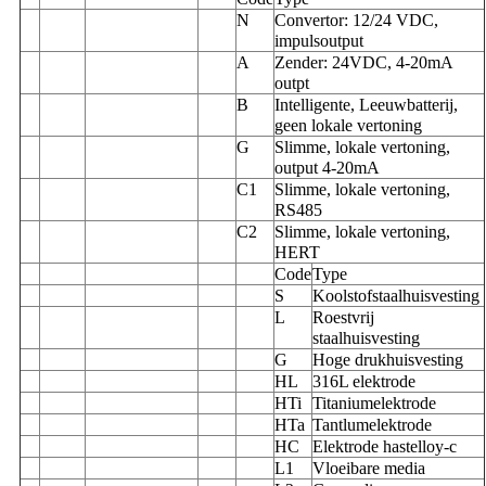
N
Convertor: 12/24 VDC,
impulsoutput
A
Zender: 24VDC, 4-20mA
outpt
B
Intelligente, Leeuwbatterij,
geen lokale vertoning
G
Slimme, lokale vertoning,
output 4-20mA
C1
Slimme, lokale vertoning,
RS485
C2
Slimme, lokale vertoning,
HERT
Code
Type
S
Koolstofstaalhuisvesting
L
Roestvrij
staalhuisvesting
G
Hoge drukhuisvesting
HL
316L elektrode
HTi
Titaniumelektrode
HTa
Tantlumelektrode
HC
Elektrode hastelloy-c
L1
Vloeibare media