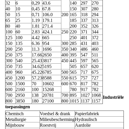
32
6
0,29
43.6
140
297
270
40
10
0,45
67.8
150
307
280
50
15
0,71
106.0
200
165
318
294
65
25
1.19
179.1
185
337
313
80
40
1.81
271.4
200
352
326
100
60
2.83
424.1
250
220
371
344
125
100
4.42
665
250
401
372
150
135
6.36
954
300
285
431
403
200
250
11.3
1696
350
340
486
460
250
375
17.66
2650
400
395
547
511
300
540
25.43
3817
450
445
597
565
350
735
34.62
5195
505
657
620
400
960
45.22
6785
500
565
717
675
450
1200
57.23
8588
550
615
757
727
500
1500
70
10602
600
670
817
782
600
2160
100
15268
780
917
782
700
2950
138
20781
700
895
1027
1068
Industriële
800
3850
180
27100
800
1015
1137
1157
toepassingen
Chemisch
Voedsel & drank
Papierfabriek
Metallurgie
Milieubescherming
Hydraulisch
Mijnbouw
Roestvrij
Aardolie