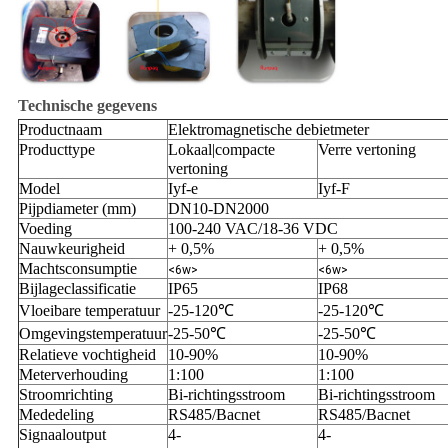
Technische gegevens
Productnaam
Elektromagnetische debietmeter
Producttype
Lokaal|compacte
Verre vertoning
vertoning
Model
Iyf-e
Iyf-F
Pijpdiameter (mm)
DN10-DN2000
Voeding
100-240 VAC/18-36 VDC
Nauwkeurigheid
+ 0,5%
+ 0,5%
Machtsconsumptie
<6w>
<6w>
Bijlageclassificatie
IP65
IP68
Vloeibare temperatuur
-25-120℃
-25-120℃
Omgevingstemperatuur
-25-50℃
-25-50℃
Relatieve vochtigheid
10-90%
10-90%
Meterverhouding
1:100
1:100
Stroomrichting
Bi-richtingsstroom
Bi-richtingsstroom
Mededeling
RS485/Bacnet
RS485/Bacnet
Signaaloutput
4-
4-