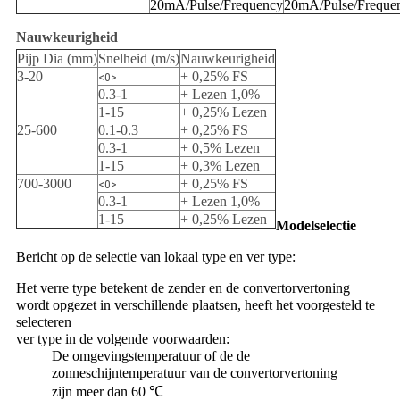
20mA/Pulse/Frequency
20mA/Pulse/Freque
Nauwkeurigheid
Pijp Dia (mm)
Snelheid (m/s)
Nauwkeurigheid
3-20
+ 0,25% FS
<0>
0.3-1
+ Lezen 1,0%
1-15
+ 0,25% Lezen
25-600
0.1-0.3
+ 0,25% FS
0.3-1
+ 0,5% Lezen
1-15
+ 0,3% Lezen
700-3000
+ 0,25% FS
<0>
0.3-1
+ Lezen 1,0%
1-15
+ 0,25% Lezen
Modelselectie
Bericht op de selectie van lokaal type en ver type:
Het verre type betekent de zender en de convertorvertoning
wordt opgezet in verschillende plaatsen, heeft het voorgesteld te
selecteren
ver type in de volgende voorwaarden:
De omgevingstemperatuur of de de
zonneschijntemperatuur van de convertorvertoning
zijn meer dan 60 ℃