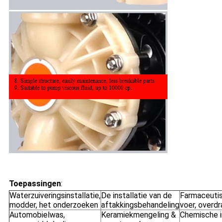
Toepassingen
:
Waterzuiveringsinstallatie,
De installatie van de
Farmaceuti
modder, het onderzoeken
aftakkingsbehandeling
voer, overd
Automobielwas,
Keramiekmengeling &
Chemische i