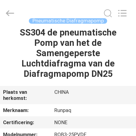
Shanghai
Runpaiq
Technology
Co.,
Ltd..
Pneumatische Diafragmapomp
All
Rights
SS304 de pneumatische
HUIS
Reserved.
Pomp van het de
PRODUCTEN
Samengeperste
Luchtdiafragma van de
ONGEVEER
Diafragmapomp DN25
ONS
Plaats van
CHINA
herkomst:
FABRIEKSREIS
Merknaam:
Runpaq
KWALITEITSCONTROLE
Certificering:
NONE
Modelnummer:
RQB3-25PVDF