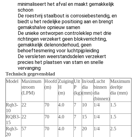
minimaliseert het afval en maakt gemakkelijk
schoon
De roestvrij staalbout is corrosiebestendig, en
biedt u het redelijke positioing aan en brengt
gemakshalve opnieuw samen
De unieke ontworpen controleklep met drie
richtingen verzekert geen blokverrichting,
gemakkelijk delenonderhoud, geen
behoeftesmering voor luchtpijpleiding
De versleten weerstandsdelen verzekert
precies het plaatsen van stam en snelle
vervanging
Technisch gegevensblad
Model
Maximum
Hoofd
Zuiging
Uit
In/out
Lucht
Maximum
stroom
(m)
H
P
dia
binnen
deeltje
(LPM)
(m)
(kg)
(mm)
dia
dia (mm)
(binnen)
Rqb3-
22
70
4.0
7
10
1/4
1.5
10
RQB3-
22
70
4.0
7
15
1/4
1.5
15
Rqb3-
57
70
4.0
7
20
1/4
2.5
20