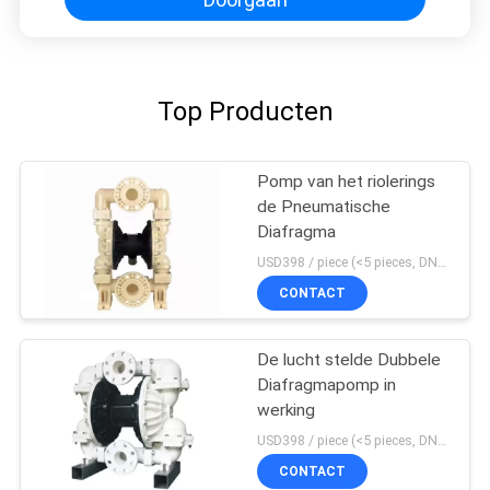
Top Producten
Pomp van het riolerings
de Pneumatische
Diafragma
USD398 / piece (<5 pieces, DN15-PP) MOQ:1 stukken
CONTACT
De lucht stelde Dubbele
Diafragmapomp in
werking
USD398 / piece (<5 pieces, DN15-PP) MOQ:1 stukken
CONTACT