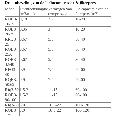
De aanbeveling van de luchtcompressor & filterpers
Model
Luchtconsumptie
Vermogen van
De capaciteit van de
(m3/min)
compressor
filterpers (m2)
RQB3-
0,18
2.2
10-20
10/15
RQB3-
0,36
3
10-20
20/25
RRQ3-
0,67
5.5
30-40
25
RQB3-
0,67
5.5
30-40
25A
RQB3-
0,67
5.5
30-40
32/40
RFQ3-
0,9
7.5
50-60
40
RQB3-
0,9
7.5
50-60
50/65
Rfq3-50
1.5-2
11-15
60-100
RQB3-
1.5-2
11-15
60-100
80/100
Rfq3-80
3.0
18.5-22
100-120
RQB3-
3.0
18.5-22
100-120
125