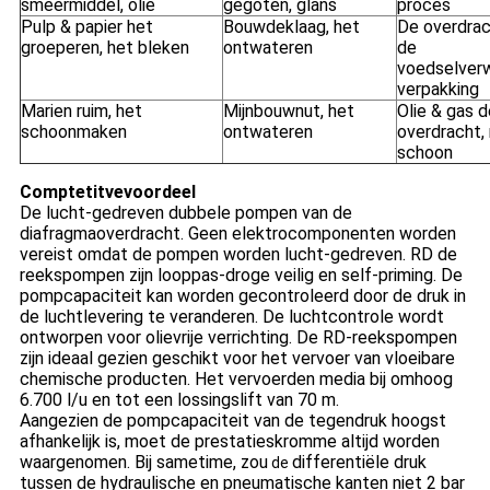
smeermiddel, olie
gegoten, glans
proces
Pulp & papier het
Bouwdeklaag, het
De overdrac
groeperen, het bleken
ontwateren
de
voedselverw
verpakking
Marien ruim, het
Mijnbouwnut, het
Olie & gas d
schoonmaken
ontwateren
overdracht,
schoon
Comptetitvevoordeel
De lucht-gedreven dubbele pompen van de
diafragmaoverdracht. Geen elektrocomponenten worden
vereist omdat de pompen worden lucht-gedreven. RD de
reekspompen zijn looppas-droge veilig en self-priming. De
pompcapaciteit kan worden gecontroleerd door de druk in
de luchtlevering te veranderen. De luchtcontrole wordt
ontworpen voor olievrije verrichting. De RD-reekspompen
zijn ideaal gezien geschikt voor het vervoer van vloeibare
chemische producten. Het vervoerden media bij omhoog
6.700 l/u en tot een lossingslift van 70 m.
Aangezien de pompcapaciteit van de tegendruk hoogst
afhankelijk is, moet de prestatieskromme altijd worden
waargenomen. Bij sametime, zou
differentiële druk
de
tussen de hydraulische en pneumatische kanten niet 2 bar