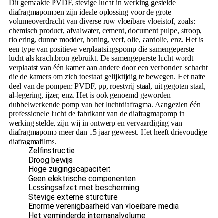
Dit gemaakte PVDF, stevige
lucht in werking gestelde
diafragmapompen zijn ideale oplossing voor
de grote
volumeoverdracht van diverse ruw vloeibare vloeistof, zoals:
chemisch product, afvalwater, cement, document pulpe, stroop,
riolering, dunne modder, honing, verf, olie, aardolie, enz.
Het is
een type van positieve verplaatsingspomp die samengeperste
lucht als krachtbron gebruikt. De samengeperste lucht wordt
verplaatst van één kamer aan andere door een verbonden schacht
die de kamers om zich toestaat gelijktijdig te bewegen.
Het natte
deel van de pompen: PVDF, pp, roestvrij staal, uit gegoten staal,
al-legering, ijzer, enz. Het is ook genoemd geworden
dubbelwerkende pomp van het luchtdiafragma. Aangezien één
professionele lucht de fabrikant van de diafragmapomp in
werking stelde, zijn wij in ontwerp en vervaardiging van
diafragmapomp meer dan 15 jaar geweest. Het heeft drievoudige
diafragmafilms.
Zelfinstructie
Droog bewijs
Hoge zuigingscapaciteit
Geen elektrische componenten
Lossingsafzet met bescherming
Stevige externe sturcture
Enorme verenigbaarheid van vloeibare media
Het verminderde internanalvolume