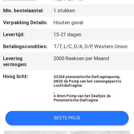
CONTACTEER
Min. bestelaantal:
1 stukken
ONS
Verpakking Details:
Houten geval
NIEUWS
Levertijd:
15-21 dagen
Betalingscondities:
T/T, L/C, D/A, D/P, Western Union
VERZOEK
Levering
2000 Reeksen per Maand
OM
vermogen:
EEN
Hoog licht:
,
SS304 pneumatische Diafragmapomp
CITAAT
DN25 de Pomp van het samengeperste
Luchtdiafragma
,
4.8mm Pomp van het Deeltjes de
SITEMAP
Pneumatische Diafragma
PRIVACY
BESTE PRIJS
POLICY