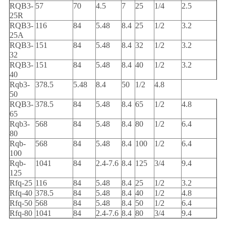
RQB3-
57
70
4.5
7
25
1/4
2.5
25R
RQB3-
116
84
5.48
8.4
25
1/2
3.2
25A
RQB3-
151
84
5.48
8.4
32
1/2
3.2
32
RQB3-
151
84
5.48
8.4
40
1/2
3.2
40
Rqb3-
378.5
5.48
8.4
50
1/2
4.8
50
RQB3-
378.5
84
5.48
8.4
65
1/2
4.8
65
Rqb3-
568
84
5.48
8.4
80
1/2
6.4
80
Rqb-
568
84
5.48
8.4
100
1/2
6.4
100
Rqb-
1041
84
2.4-7.6
8.4
125
3/4
9.4
125
Rfq-25
116
84
5.48
8.4
25
1/2
3.2
Rfq-40
378.5
84
5.48
8.4
40
1/2
4.8
Rfq-50
568
84
5.48
8.4
50
1/2
6.4
Rfq-80
1041
84
2.4-7.6
8.4
80
3/4
9.4