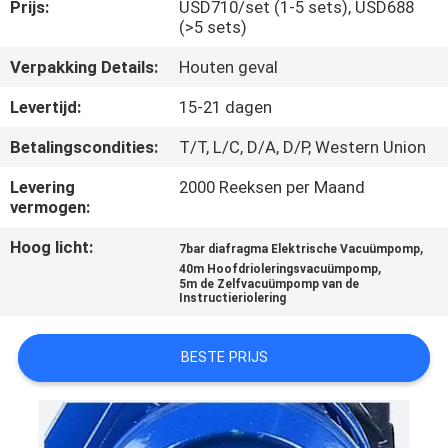
CONTACTEER
Prijs:
USD710/set (1-5 sets), USD688
(>5 sets)
ONS
Verpakking Details:
Houten geval
NIEUWS
Levertijd:
15-21 dagen
Betalingscondities:
T/T, L/C, D/A, D/P, Western Union
VERZOEK
Levering
2000 Reeksen per Maand
OM
vermogen:
EEN
Hoog licht:
,
7bar diafragma Elektrische Vacuümpomp
,
CITAAT
40m Hoofdrioleringsvacuümpomp
5m de Zelfvacuümpomp van de
Instructieriolering
SITEMAP
BESTE PRIJS
PRIVACY
POLICY