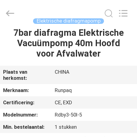
Shanghai
Runpaiq
Technology
Co.,
Ltd..
Elektrische diafragmapomp
All
Rights
7bar diafragma Elektrische
HUIS
Reserved.
Vacuümpomp 40m Hoofd
PRODUCTEN
voor Afvalwater
ONGEVEER
Plaats van
CHINA
herkomst:
ONS
Merknaam:
Runpaq
FABRIEKSREIS
Certificering:
CE, EXD
Modelnummer:
Rdby3-50l-5
KWALITEITSCONTROLE
Min. bestelaantal:
1 stukken