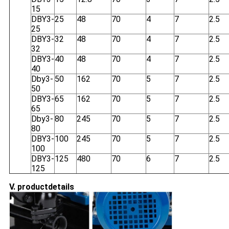
15
DBY3-
25
48
70
4
7
2.5
25
DBY3-
32
48
70
4
7
2.5
32
DBY3-
40
48
70
4
7
2.5
40
Dby3-
50
162
70
5
7
2.5
50
DBY3-
65
162
70
5
7
2.5
65
Dby3-
80
245
70
5
7
2.5
80
DBY3-
100
245
70
5
7
2.5
100
DBY3-
125
480
70
6
7
2.5
125
V. productdetails