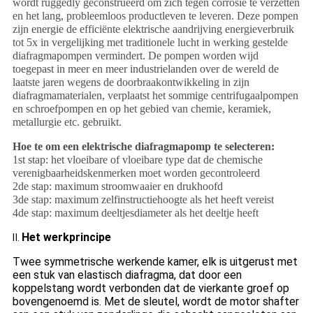
wordt ruggedly geconstrueerd om zich tegen corrosie te verzetten
en het lang, probleemloos productleven te leveren. Deze pompen
zijn energie de efficiënte elektrische aandrijving energieverbruik
tot 5x in vergelijking met traditionele lucht in werking gestelde
diafragmapompen vermindert. De pompen worden wijd
toegepast in meer en meer industrielanden over de wereld de
laatste jaren wegens de doorbraakontwikkeling in zijn
diafragmamaterialen, verplaatst het sommige centrifugaalpompen
en schroefpompen en op het gebied van chemie, keramiek,
metallurgie etc. gebruikt.
Hoe te om een elektrische diafragmapomp te selecteren:
1st stap: het vloeibare of vloeibare type dat de chemische
verenigbaarheidskenmerken moet worden gecontroleerd
2de stap: maximum stroomwaaier en drukhoofd
3de stap: maximum zelfinstructiehoogte als het heeft vereist
4de stap: maximum deeltjesdiameter als het deeltje heeft
Het werkprincipe
Ⅱ.
Twee symmetrische werkende kamer, elk is uitgerust met
een stuk van elastisch diafragma, dat door een
koppelstang wordt verbonden dat de vierkante groef op
bovengenoemd is. Met de sleutel, wordt de motor shafter