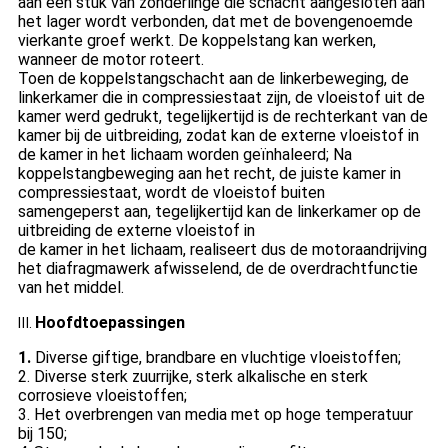
aan een stuk van zonderlinge die schacht aangesloten aan
het lager wordt verbonden, dat met de bovengenoemde
vierkante groef werkt. De koppelstang kan werken,
wanneer de motor roteert.
Toen de koppelstangschacht aan de linkerbeweging, de
linkerkamer die in compressiestaat zijn, de vloeistof uit de
kamer werd gedrukt, tegelijkertijd is de rechterkant van de
kamer bij de uitbreiding, zodat kan de externe vloeistof in
de kamer in het lichaam worden geïnhaleerd; Na
koppelstangbeweging aan het recht, de juiste kamer in
compressiestaat, wordt de vloeistof buiten
samengeperst aan, tegelijkertijd kan de linkerkamer op de
uitbreiding de externe vloeistof in
de kamer in het lichaam, realiseert dus de motoraandrijving
het diafragmawerk afwisselend, de de overdrachtfunctie
van het middel.
Hoofdtoepassingen
Ⅲ.
1.
Diverse giftige, brandbare en vluchtige vloeistoffen;
2. Diverse sterk zuurrijke, sterk alkalische en sterk
corrosieve vloeistoffen;
3. Het overbrengen van media met op hoge temperatuur
bij 150;