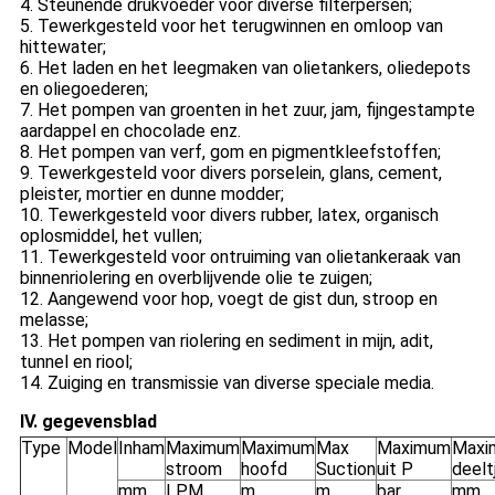
4. Steunende drukvoeder voor diverse filterpersen;
5. Tewerkgesteld voor het terugwinnen en omloop van
hittewater;
6. Het laden en het leegmaken van olietankers, oliedepots
en oliegoederen;
7. Het pompen van groenten in het zuur, jam, fijngestampte
aardappel en chocolade enz.
8. Het pompen van verf, gom en pigmentkleefstoffen;
9. Tewerkgesteld voor divers porselein, glans, cement,
pleister, mortier en dunne modder;
10. Tewerkgesteld voor divers rubber, latex, organisch
oplosmiddel, het vullen;
11. Tewerkgesteld voor ontruiming van olietankeraak van
binnenriolering en overblijvende olie te zuigen;
12. Aangewend voor hop, voegt de gist dun, stroop en
melasse;
13. Het pompen van riolering en sediment in mijn, adit,
tunnel en riool;
14. Zuiging en transmissie van diverse speciale media.
IV. gegevensblad
Type
Model
Inham
Maximum
Maximum
Max
Maximum
Maxi
stroom
hoofd
Suction
uit P
deelt
mm
LPM
m
m
bar
mm