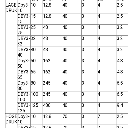
LAGE
Dby3-
10
12.8
40
3
4
2.5
DRUK
10
DBY3-
15
12.8
40
3
4
2.5
15
DBY3-
25
48
40
3
4
3.2
25
DBY3-
32
48
40
3
4
3.2
32
DBY3-
40
48
40
3
4
3.2
40
Dby3-
50
162
40
3
4
4.8
50
DBY3-
65
162
40
3
4
4.8
65
Dby3-
80
245
40
3
4
6.5
80
DBY3-
100
245
40
3
4
6.5
100
DBY3-
125
480
40
3
4
9.4
125
HOGE
Dby3-
10
12.8
70
3
7
2.5
DRUK
10
DBY3-
15
12.8
70
3
7
2.5