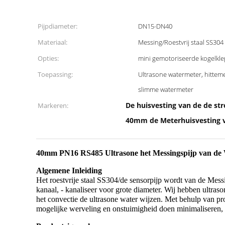
Pijpdiameter:
DN15-DN40
Materiaal:
Messing/Roestvrij staal SS304
Opties:
mini gemotoriseerde kogelkle
Toepassing:
Ultrasone watermeter, hitteme
slimme watermeter
De huisvesting van de de s
Markeren:
40mm de Meterhuisvesting 
40mm PN16 RS485 Ultrasone het Messingspijp van de 
Algemene Inleiding
Het roestvrije staal SS304/de sensorpijp wordt van de Mes
kanaal, - kanaliseer voor grote diameter. Wij hebben ult
het convectie de ultrasone water wijzen. Met behulp van pr
mogelijke werveling en onstuimigheid doen minimaliseren, 