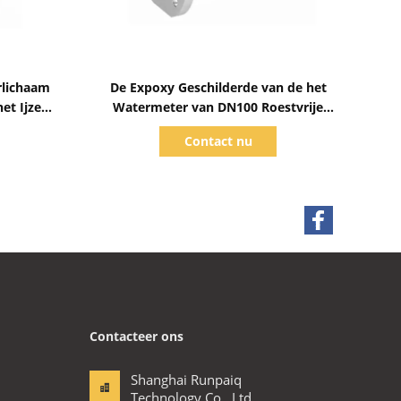
Toon details
rlichaam
De Expoxy Geschilderde van de het
et Ijzer
Watermeter van DN100 Roestvrije
Dubbele Huisvesting PN16 - kanaal
Contact nu
Contacteer ons
Shanghai Runpaiq
Technology Co., Ltd.