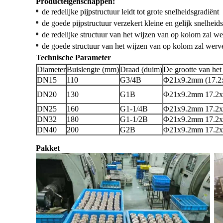
Producteigenschappen:
de redelijke pijpstructuur leidt tot grote snelheidsgradiënt
de goede pijpstructuur verzekert kleine en gelijk snelheid
de redelijke structuur van het wijzen van op kolom zal w
de goede structuur van het wijzen van op kolom zal werv
Technische Parameter
Diameter
Buislengte (mm)
Draad (duim)
De grootte van he
DN15
110
G3/4B
Φ21x9.2mm (17.2x
DN20
130
G1B
Φ21x9.2mm 17.2x
DN25
160
G1-1/4B
Φ21x9.2mm 17.2x
DN32
180
G1-1/2B
Φ21x9.2mm 17.2x
DN40
200
G2B
Φ21x9.2mm 17.2x
Pakket