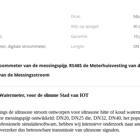
Druk:
Mpa
Wijs op spiegel:
W d
p
Garantie:
10 
ter, digitale stroommeter,
Lengte:
DN
troommeter van de messingspijp
RS485 de Meterhuisvesting van 
,
van de Messingsstroom
Watermeter, voor de slimme Stad van IOT
sings de ultrasone stroom ontworpen voor ultrasone hitte of koud wate
rasone messingspijp ontwikkeld: DN20, DN25 die, DN32, DN40, het popu
ofessionele simulatiesoftware, hebben wij intensieve onderzoek naar a
verzeker dus betrouwbare transmissie van ultrasone signalen.