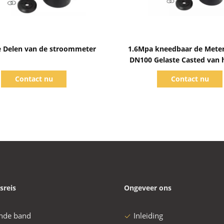
Toon details
Toon details
 Delen van de stroommeter
1.6Mpa kneedbaar de Mete
DN100 Gelaste Casted van h
Ultrasoon Water
Contact nu
Contact nu
sreis
Ongeveer ons
nde band
Inleiding