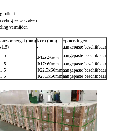
sgradiënt
erveling veroorzaken
eling vermijden
t omvormergat (mm)
Kern (mm)
opmerkingen
1.5)
-
aangepaste beschikbaar
1.5
aangepaste beschikbaar
Φ14x46mm
1.5
Φ17x60mm
aangepaste beschikbaar
1.5
Φ22.5x60mm
aangepaste beschikbaar
1.5
Φ28.5x60mm
aangepaste beschikbaar