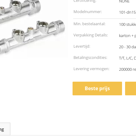
Certificering:
NONE
Modelnummer:
101-dn15
Min. bestelaantal:
100 stuk
Verpakking Details:
karton + p
Levertijd:
20 - 30 d
Betalingscondities:
T/T, L/C,
Levering vermogen:
200000 r
Beste prijs
ng