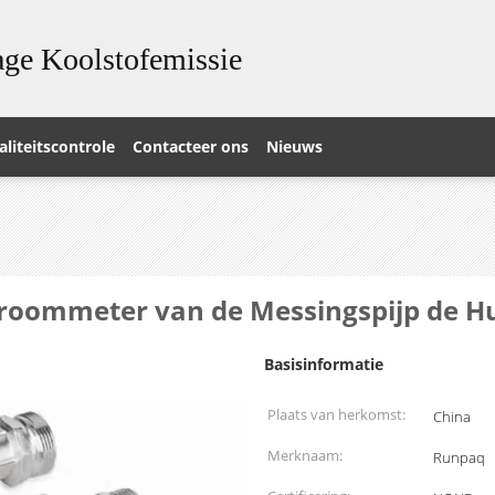
ge Koolstofemissie
liteitscontrole
Contacteer ons
Nieuws
roommeter van de Messingspijp de Hu
Basisinformatie
Plaats van herkomst:
China
Merknaam:
Runpaq