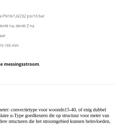
 PN16/1,6/232 psi/16 bar
enkt na, denkt Z na
jaar
15-165 mm
de messingsstroom
,
rmeter: convectietype voor woondn15-40, of enig dubbel
laire u-Type goedkeuren die op structuur voor meter van
ndere structuren die het stroomgebied kunnen beïnvloeden,