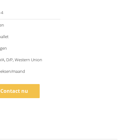
-4
ken
allet
agen
 D/A, D/P, Western Union
eeksen/maand
Contact nu