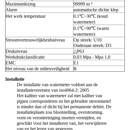
Maximumlezing
99999 m ³
Alarm
automatische dichte klep
Het werk temperatuur
0.1℃~30℃ (koud
watermeter)
0.1℃~90℃ (warm
watermeter)
Stroomvertrouwelijkheidsniveau
Op streek: U10
Onderaan streek: D5
Drukniveau
△P63
Werkdrukclassificatie
0,03 Mpa - Mpa 1,0
EMC
E1
Het niveau van de milieuveiligheid
B
Installatie
De installatie van watermeter voldoet aan de
installatievereisten van iso4064-2: 2005
Het kaliber van watermeter zal met kaliber van
pijpen corresponderen en het gebruikte stroomtarief
is minder dan of dicht bij het permanente debiet. De
installatieplaats zou blootstelling, overstroming,
vorst en verontreiniging moeten vermijden, en
geschikt voor het installeren van, het verwijderen
van en het lezen van gegevens.