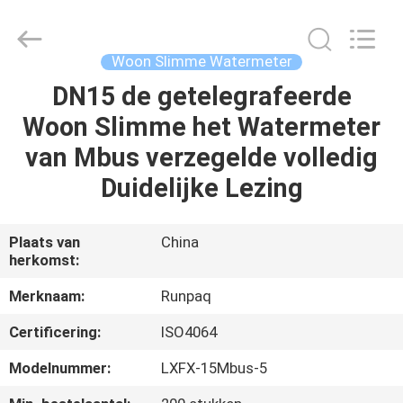
Shanghai
Runpaiq
Technology
Co.,
Ltd..
Woon Slimme Watermeter
All
Rights
DN15 de getelegrafeerde
HUIS
Reserved.
Woon Slimme het Watermeter
PRODUCTEN
van Mbus verzegelde volledig
Duidelijke Lezing
ONGEVEER
ONS
Plaats van
China
herkomst:
FABRIEKSREIS
Merknaam:
Runpaq
Certificering:
ISO4064
KWALITEITSCONTROLE
Modelnummer:
LXFX-15Mbus-5