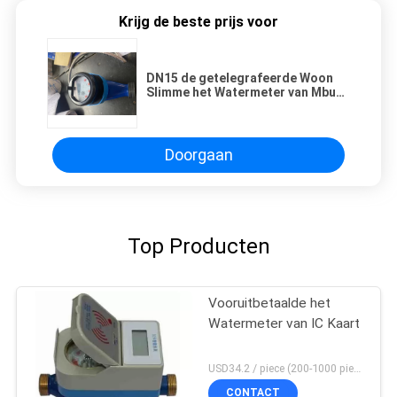
Krijg de beste prijs voor
DN15 de getelegrafeerde Woon
Slimme het Watermeter van Mbus
verzegelde volledig Duidelijke
Lezing
Doorgaan
Top Producten
Vooruitbetaalde het
Watermeter van IC Kaart
USD34.2 / piece (200-1000 pieces), USD32.6 / piece (>1000 pieces) MOQ:200 stukken
CONTACT