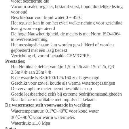
wordt beschermd die
Vacuum-sealed register, bestand vorst, houdt duidelijke lezing
voor oud
Beschikbaar voor koud water 0 ~ 45°C
Het register kan in om het even welke richting voor geschikte
lezing worden geroteerd
De hoge Nauwkeurigheid, de meters is met Norm ISO-4064
in overeenstemming
Het messingslichaam kan worden geschilderd of worden
gepoederd met een laag bedekt
Verrichting rf, vooraf betaalde GSM/GPRS,
Prestaties:
Het Nominale debiet van Qn 1,5 m ³ /h aan 15m ³ /h, Q3
2.5m ³ /h aan 25m ³ /h
R de waarde is R80/100/125/160 zoals gevraagd
Geschikt voor zowel koude als warme watertoepassingen
De vervangbare meter neemt beschikbaar op
Goede leesbaarheid zelfs bij extreme bedrijfsomstandigheden
Naar keuze retrofittable met impulsschakelaars
De watermeter stelt voorwaarde in werking:
Watertemperatuur: 0.1℃~40℃ voor koud water
30℃~90℃ voor warm watermeter.
Waterdruk: ≤1.0 Mpa
Nota: