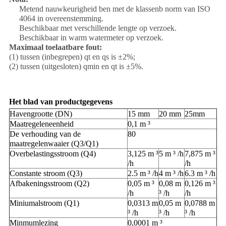
Metend nauwkeurigheid ben met de klassenb norm van ISO
4064 in overeenstemming.
Beschikbaar met verschillende lengte op verzoek.
Beschikbaar in warm watermeter op verzoek.
Maximaal toelaatbare fout:
(1) tussen (inbegrepen) qt en qs is ±2%;
(2) tussen (uitgesloten) qmin en qt is ±5%.
Het blad van productgegevens
Havengrootte (DN)
15 mm
20 mm
25mm
Maatregeleneenheid
0,1 m ³
De verhouding van de
80
maatregelenwaaier (Q3/Q1)
Overbelastingsstroom (Q4)
3,125 m ³
5 m ³ /h
7,875 m ³
/h
/h
Constante stroom (Q3)
2.5 m ³ /h
4 m ³ /h
6.3 m ³ /h
Afbakeningsstroom (Q2)
0,05 m ³
0,08 m
0,126 m ³
/h
³ /h
/h
Miniumalstroom (Q1)
0,0313 m
0,05 m
0,0788 m
³ /h
³ /h
³ /h
Minmumlezing
0,0001 m ³