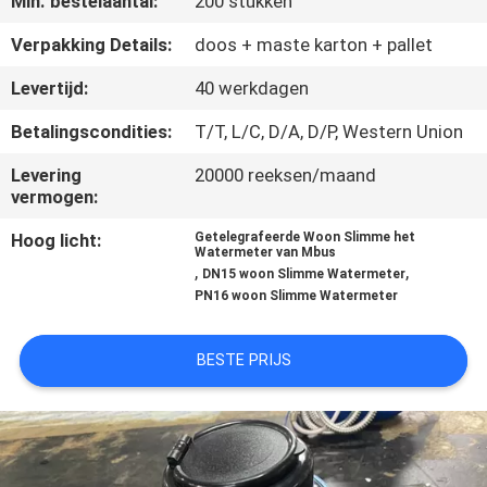
Min. bestelaantal:
200 stukken
CONTACTEER
ONS
Verpakking Details:
doos + maste karton + pallet
Levertijd:
40 werkdagen
NIEUWS
Betalingscondities:
T/T, L/C, D/A, D/P, Western Union
Levering
20000 reeksen/maand
VERZOEK
vermogen:
OM
Hoog licht:
Getelegrafeerde Woon Slimme het
EEN
Watermeter van Mbus
,
,
DN15 woon Slimme Watermeter
CITAAT
PN16 woon Slimme Watermeter
SITEMAP
BESTE PRIJS
PRIVACY
POLICY