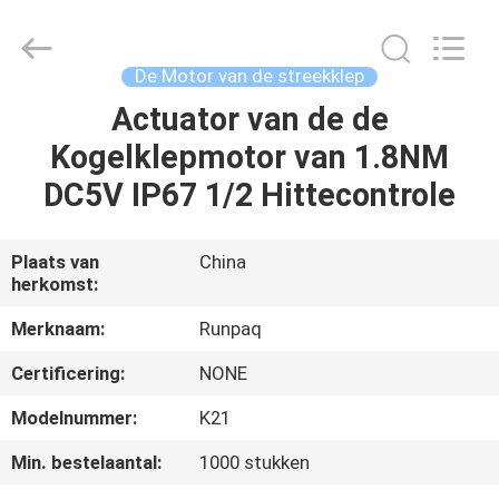
Shanghai
Runpaiq
Technology
Co.,
Ltd..
De Motor van de streekklep
All
Rights
Actuator van de de
HUIS
Reserved.
Kogelklepmotor van 1.8NM
PRODUCTEN
DC5V IP67 1/2 Hittecontrole
ONGEVEER
Plaats van
China
herkomst:
ONS
Merknaam:
Runpaq
FABRIEKSREIS
Certificering:
NONE
Modelnummer:
K21
KWALITEITSCONTROLE
Min. bestelaantal:
1000 stukken