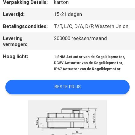
CONTACTEER
Verpakking Details:
karton
ONS
Levertijd:
15-21 dagen
Betalingscondities:
T/T, L/C, D/A, D/P, Western Union
NIEUWS
Levering
200000 reeksen/maand
vermogen:
VERZOEK
Hoog licht:
,
1.8NM Actuator van de Kogelklepmotor
OM
,
DC5V Actuator van de Kogelklepmotor
IP67 Actuator van de Kogelklepmotor
EEN
CITAAT
BESTE PRIJS
SITEMAP
PRIVACY
POLICY