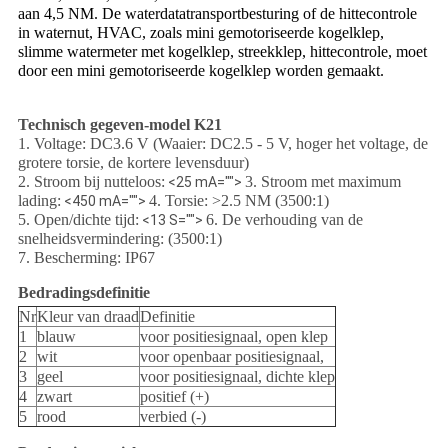
aan 4,5 NM. De waterdatatransportbesturing of de hittecontrole
in waternut, HVAC, zoals mini gemotoriseerde kogelklep,
slimme watermeter met kogelklep, streekklep, hittecontrole, moet
door een mini gemotoriseerde kogelklep worden gemaakt.
Technisch gegeven-model K21
1. Voltage: DC3.6 V (Waaier: DC2.5 - 5 V, hoger het voltage, de
grotere torsie, de kortere levensduur)
2. Stroom bij nutteloos:
3. Stroom met maximum
<25 mA="">
lading:
4. Torsie: >2.5 NM (3500:1)
<450 mA="">
5. Open/dichte tijd:
6. De verhouding van de
<13 S="">
snelheidsvermindering: (3500:1)
7. Bescherming: IP67
Bedradingsdefinitie
Nr
Kleur van draad
Definitie
1
blauw
voor positiesignaal, open klep
2
wit
voor openbaar positiesignaal,
3
geel
voor positiesignaal, dichte klep
4
zwart
positief (+)
5
rood
verbied (-)