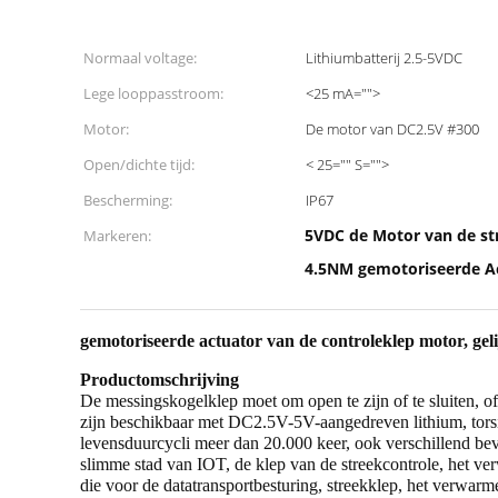
Normaal voltage:
Lithiumbatterij 2.5-5VDC
Lege looppasstroom:
<25 mA="">
Motor:
De motor van DC2.5V #300
Open/dichte tijd:
< 25="" S="">
Bescherming:
IP67
5VDC de Motor van de st
Markeren:
4.5NM gemotoriseerde Ac
gemotoriseerde actuator van de controleklep motor, gel
Productomschrijving
De messingskogelklep moet om open te zijn of te sluiten, 
zijn beschikbaar met DC2.5V-5V-aangedreven lithium, torsi
levensduurcycli meer dan 20.000 keer, ook verschillend be
slimme stad van IOT, de klep van de streekcontrole, het v
die voor de datatransportbesturing, streekklep, het verwar