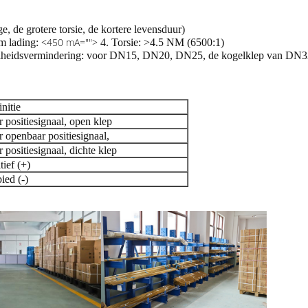
, de grotere torsie, de kortere levensduur)
<450 mA="">
 lading:
4. Torsie: >4.5 NM (6500:1)
elheidsvermindering: voor DN15, DN20, DN25, de kogelklep van DN3
nitie
r positiesignaal, open klep
r openbaar positiesignaal,
 positiesignaal, dichte klep
tief (+)
ied (-)