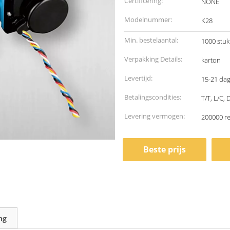
Certificering:
NONE
Modelnummer:
K28
Min. bestelaantal:
1000 stu
Verpakking Details:
karton
Levertijd:
15-21 da
Betalingscondities:
T/T, L/C,
Levering vermogen:
200000 r
Beste prijs
ng