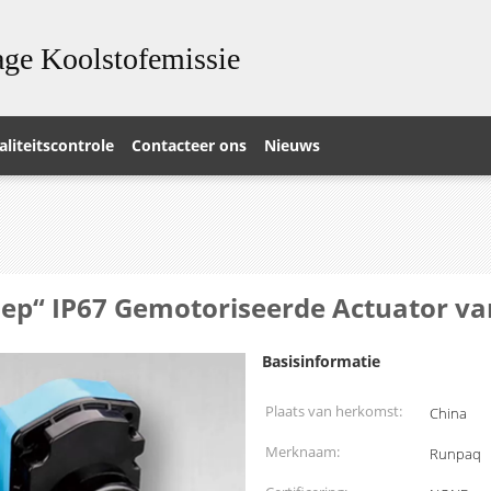
ge Koolstofemissie
liteitscontrole
Contacteer ons
Nieuws
lep“ IP67 Gemotoriseerde Actuator va
Basisinformatie
Plaats van herkomst:
China
Merknaam:
Runpaq