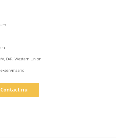
kken
gen
 D/A, D/P, Western Union
eeksen/maand
Contact nu