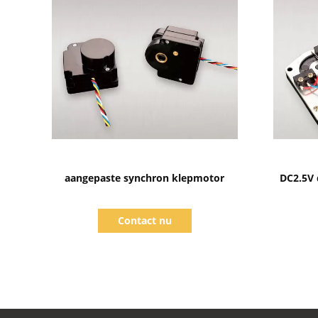
Toon details
aangepaste synchron klepmotor
DC2.5V 
Contact nu