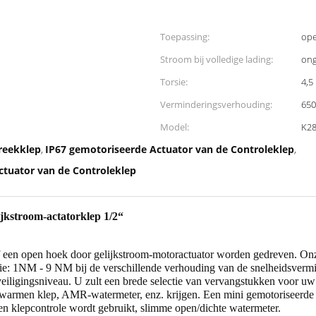
Toepassing:
ope
Stroom bij volledige lading:
ong
Torsie:
4,5
Verminderingsverhouding:
650
Model:
K2
reekklep
IP67 gemotoriseerde Actuator van de Controleklep
,
,
tuator van de Controleklep
ijkstroom-actatorklep 1/2“
of een open hoek door gelijkstroom-motoractuator worden gedreven. Onz
e: 1NM - 9 NM bij de verschillende verhouding van de snelheidsvermind
veiligingsniveau. U zult een brede selectie van vervangstukken voor u
erwarmen klep, AMR-watermeter, enz. krijgen. Een mini gemotoriseerde 
men klepcontrole wordt gebruikt, slimme open/dichte watermeter.