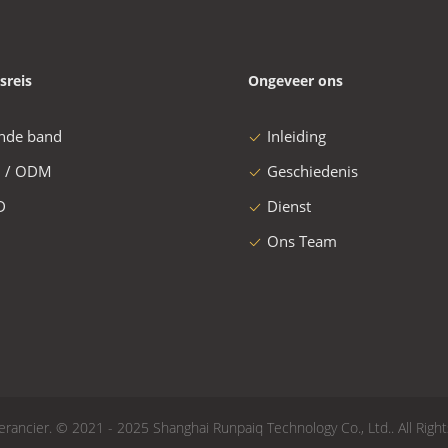
sreis
Ongeveer ons
nde band
Inleiding
 / ODM
Geschiedenis
D
Dienst
Ons Team
ancier. © 2021 - 2025 Shanghai Runpaiq Technology Co., Ltd.. All Righ