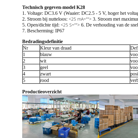
Technisch gegeven-model K28
1. Voltage: DC3.6 V (Waaier: DC2.5 - 5 V, hoger het voltage
<25 mA="">
2. Stroom bij nutteloos:
3. Stroom met maximum
<25 S="">
5. Open/dichte tijd:
6. De verhouding van de sn
7. Bescherming: IP67
Bedradingsdefinitie
Nr
Kleur van draad
Defi
1
blauw
voo
2
wit
voo
3
geel
voor
4
zwart
posi
5
rood
verb
Productieoverzicht