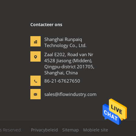
Contacteer ons
Shanghai Runpaiq
Technology Co., Ltd.
Zaal E202, Road van Nr
4528 Jiasong (Midden),
Qingpu-district 201705,
Shanghai, China
86-21-67627650
sales@iflowindustry.com
ts Reserved.
Privacybeleid
Sitemap
Mobiele site