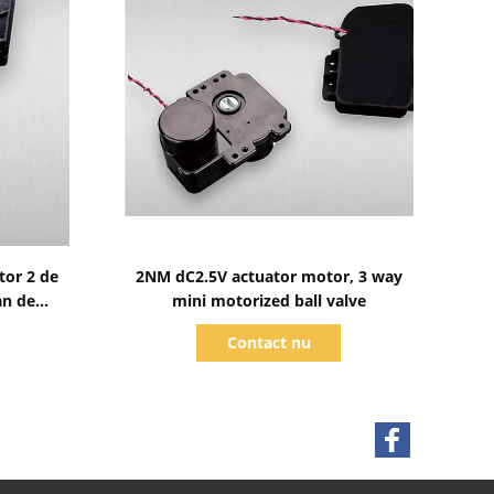
Toon details
tor 2 de
2NM dC2.5V actuator motor, 3 way
an de
mini motorized ball valve
messing
Contact nu