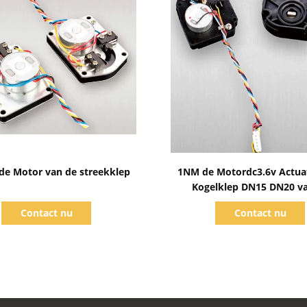
Toon details
Toon details
de Motor van de streekklep
1NM de Motordc3.6v Actua
Kogelklep DN15 DN20 v
streekklep van het Manier
Contact nu
Contact nu