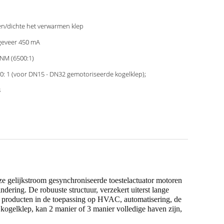
n/dichte het verwarmen klep
eveer 450 mA
 NM (6500:1)
0: 1 (voor DN15 - DN32 gemotoriseerde kogelklep);
8
e gelijkstroom gesynchroniseerde toestelactuator motoren
ering. De robuuste structuur, verzekert uiterst lange
w producten in de toepassing op HVAC, automatisering, de
kogelklep, kan 2 manier of 3 manier volledige haven zijn,