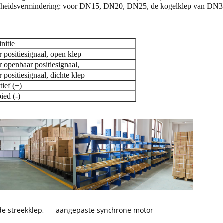
elheidsvermindering: voor DN15, DN20, DN25, de kogelklep van DN3
nitie
r positiesignaal, open klep
r openbaar positiesignaal,
 positiesignaal, dichte klep
tief (+)
ied (-)
e streekklep
,
aangepaste synchrone motor