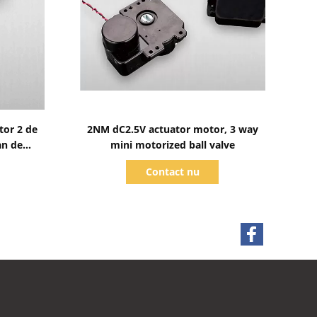
Toon details
tor 2 de
2NM dC2.5V actuator motor, 3 way
an de
mini motorized ball valve
messing
Contact nu