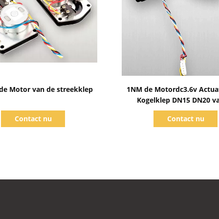
Toon details
Toon details
de Motor van de streekklep
1NM de Motordc3.6v Actua
Kogelklep DN15 DN20 v
streekklep van het Manier
Contact nu
Contact nu