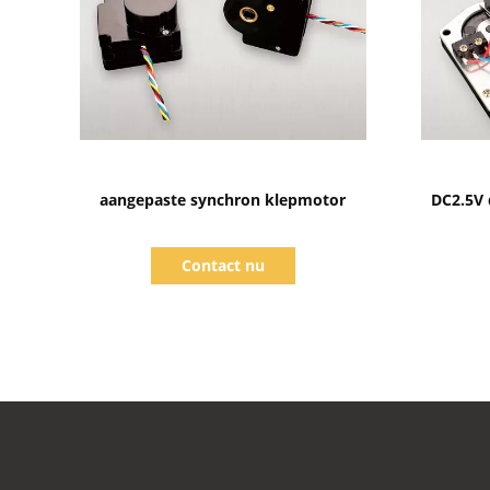
Toon details
aangepaste synchron klepmotor
DC2.5V 
Contact nu