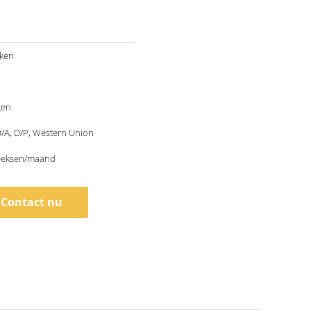
kken
gen
 D/A, D/P, Western Union
eeksen/maand
Contact nu