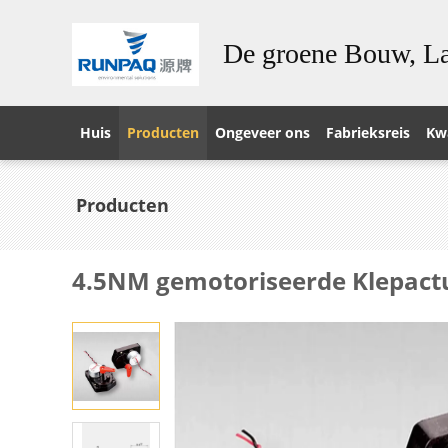
De groene Bouw, La
Huis
Producten
Ongeveer ons
Fabrieksreis
Kwa
Producten
4.5NM gemotoriseerde Klepac