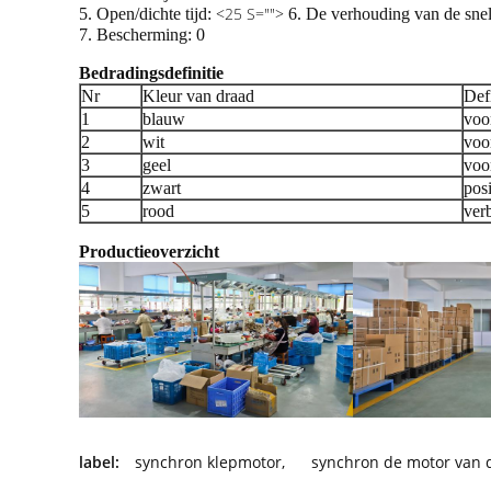
<25 S="">
5. Open/dichte tijd:
6. De verhouding van de sn
7. Bescherming: 0
Bedradingsdefinitie
Nr
Kleur van draad
Defi
1
blauw
voo
2
wit
voo
3
geel
voor
4
zwart
posi
5
rood
verb
Productieoverzicht
label:
synchron klepmotor
,
synchron de motor van d