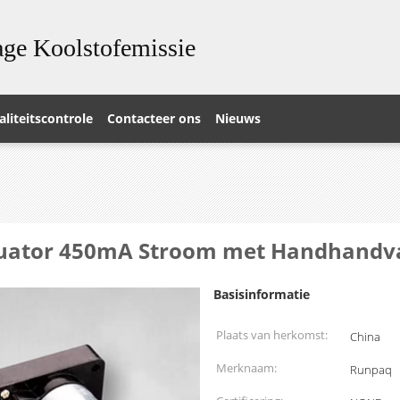
ge Koolstofemissie
liteitscontrole
Contacteer ons
Nieuws
tuator 450mA Stroom met Handhandv
Basisinformatie
Plaats van herkomst:
China
Merknaam:
Runpaq