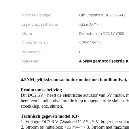
Normaal voltage:
Lithiumbatterij DC2.5V-5VDC
Lege looppasstroom:
<25 mA="">
Motor:
De motor van DC2.5V #300
Open/dichte tijd:
< 25="" S="">
Protection:
0
4.5NM gemotoriseerde K
Markeren:
4.5NM gelijkstroom-actuator motor met handhandvat, 
Productomschrijving
Dit DC2.5V - heeft de elektrische actuator van 5V motor,
heeft een handhandvat om de klep te openen of te sluiten.
streekklep, enz. sluiten.
Technisch gegeven-model K37
1. Voltage: DC3.6 V (Waaier: DC2.5 - 5 V, hoger het voltage
<25 mA="">
2. Stroom bij nutteloos:
3. Stroom met maximum