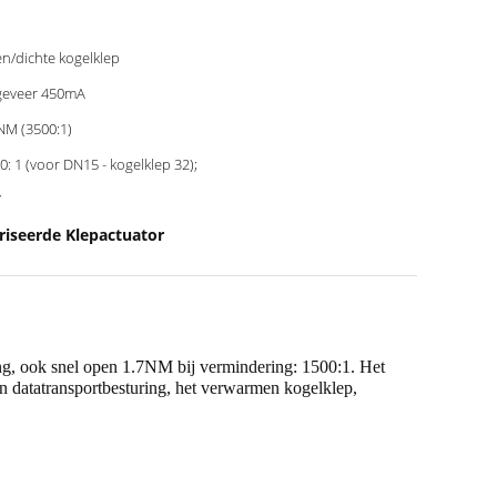
n/dichte kogelklep
eveer 450mA
NM (3500:1)
0: 1 (voor DN15 - kogelklep 32);
7
iseerde Klepactuator
ng, ook snel open 1.7NM bij vermindering: 1500:1. Het
n datatransportbesturing, het verwarmen kogelklep,