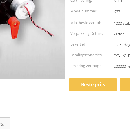
Certificering:
NONE
Modelnummer:
K37
Min. bestelaantal:
1000 stu
Verpakking Details:
karton
Levertijd:
15-21 da
Betalingscondities:
T/T, L/C,
Levering vermogen:
200000 r
Beste prijs
ng