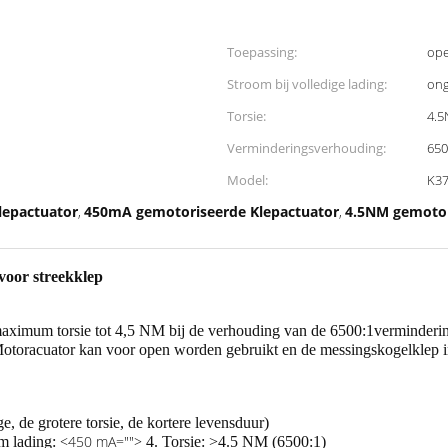
Toepassing:
ope
Stroom bij volledige lading:
ong
Torsie:
4.5
Verminderingsverhouding:
650
Model:
K3
lepactuator
450mA gemotoriseerde Klepactuator
4.5NM gemotor
,
,
voor streekklep
 maximum torsie tot 4,5 NM bij de verhouding van de 6500:1verminderi
 Motoracuator kan voor open worden gebruikt en de messingskogelklep i
, de grotere torsie, de kortere levensduur)
<450 mA="">
 lading:
4. Torsie: >4.5 NM (6500:1)