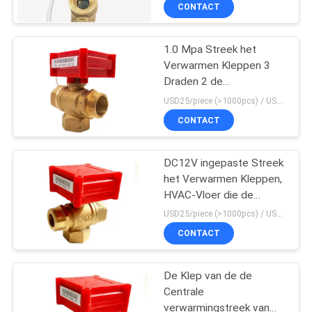
Manierip65 Bescherming
CONTACTEER
CONTACT
ONS
1.0 Mpa Streek het
Verwarmen Kleppen 3
NIEUWS
Draden 2 de
Datatransportbesturing
USD25/piece (>1000pcs) / USD26.5 (50-1000 pcs) MOQ:50 stukken
van het Puntendn40
VERZOEK
CONTACT
Water
OM
EEN
DC12V ingepaste Streek
het Verwarmen Kleppen,
CITAAT
HVAC-Vloer die de
Kogelklep van het 3
USD25/piece (>1000pcs) / USD26.5 (50-1000 pcs) MOQ:50 stukken
Maniermessing
SITEMAP
CONTACT
verwarmen
PRIVACY
De Klep van de de
Centrale
POLICY
verwarmingstreek van