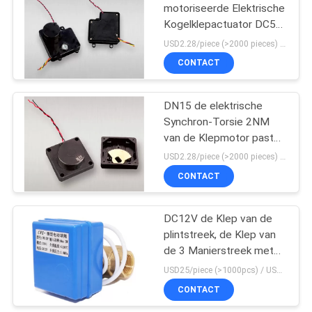
motoriseerde Elektrische
Kogelklepactuator DC5V
2NM voor HVAC
USD2.28/piece (>2000 pieces) USD2.5 / piece (1000 - 2000 pieces) MOQ:1000 stukken
CONTACT
DN15 de elektrische
Synchron-Torsie 2NM
van de Klepmotor paste
Synchrone Motor aan
USD2.28/piece (>2000 pieces) USD2.5 / piece (1000 - 2000 pieces) MOQ:1000 Stukken
CONTACT
DC12V de Klep van de
plintstreek, de Klep van
de 3 Manierstreek met
Actuator Motor
USD25/piece (>1000pcs) / USD26.5 (50-1000 pcs) MOQ:50 stukken
CONTACT