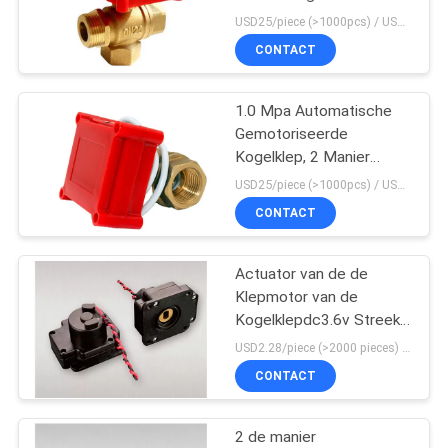
draadhavens
USD25/piece (>1000pcs) / USD26.5 (50-1000 pcs) MOQ:50 stukken
CONTACT
1.0 Mpa Automatische
Gemotoriseerde
Kogelklep, 2 Manier
Gemotoriseerde Klep
USD25/piece (>1000pcs) / USD26.5 (50-1000 pcs) MOQ:50 stukken
met Handhandvat
CONTACT
Actuator van de de
Klepmotor van de
Kogelklepdc3.6v Streek
de Torsie van de
USD2.28/piece (>2000 pieces) USD2.5 / piece (1000 - 2000 pieces) MOQ:1000 Stukken
stapmotor 2NM
CONTACT
2 de manier